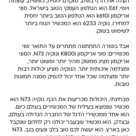
העלה את הרף בשלב מוקדם יחסית, כששילב עוצמה
ויופי. E61 הוא הטלפון העסקי הטוב בישראל. סוני
אריקסון k610i הוא הטלפון הטוב ביותר יחסית
למחירו. נוקיה 6233 הוא המכשיר הנוח ביותר
לשימוש בשוק.
אבל בשורה התחתונה מתחרים על התואר שני
מכשירים: סוני אריקסון K800i ונוקיה N73. הסוני
אריקסון מציג ממשק מהיר יותר ופשוט יותר,
ומצלמה איכותית יותר. הנוקיה מציע יכולות רבות
יותר ומצלמה שכל אחד יכול להפיק ממנה תמונות
טובות.
מבחינתי, היכולות מכריעות את הכף. נוקיה N73 הוא
מכשיר שנמצא בעילית של המכשירים בעולם כיום.
הוא אחד ממכשירי הדגל של החברה הגדולה בעולם,
ובצדק. הוא מכשיר שבעבר יכולנו רק לחלום שנקבל
כאן בארץ. הוא יעשה לכם טוב בלב ונעים בגב. N73