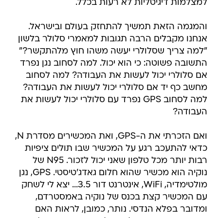
למצלמות דיגיטליות לא רעות בכלל.
והמגמה הזאת תמשיך להתחזק בעולם ובישראל.
אנחנו מקבלים הרבה תגובות למאמרי סלולר בלשון
"למה צריך שסלולרי יעשה משהו חוץ מלהתקשר?"
התשובה פשוטה: כי הוא יכול. למה לסחוב נגן נפרד
אם סלולרי יכול לעשות את העבודה? למה לסחוב
מחשב כף יד אם סלולרי יכול לעשות את העבודה?
למה לסחוב GPS נפרד עם סלולרי יכול לעשות את
העבודה?
ואם הזכרתי את ה-GPS, ואת המכשירים מסדרת N,
כדאי להתעכב רגע על המכשיר שבו תולים ציפיות
רבות יותר מכל טלפון שאני יכול לזכור. N95 של
נוקיה הוא מכשיר שהוא חלום גאדג'טיסטי. GPS, נגן
מולטימדיה, WiFi, אינטרנט דור 3.5... יצא לי לשחק
עם המכשיר קצת בכנס של נוקיה באמסטרדם,
ומדובר בפלא הנדסי. נותר, כמובן, לראות האם