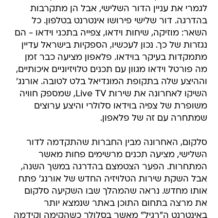
לגמרי את עניין הדור השלישי, אבל הן מתקרבות
בהדרגה. דור שלישי פירושו אינטרנט בטלפון. כל
השאר: מוזיקה, שיחות וידאו, צפייה בתכני וידאו - הם
נגזרות של כך. נכון לעכשיו, הספקיות בישראל עדיין
מתמקדות בעיקר בוידאו. פלאפון מציעה כבר זמן
מה פורטל וידאו מגוון עם תכנים טלויזיוניים איכותיים,
וההיצע שלה בתקופת המונדיאל בלט לטובה. אורנג'
השיקו לאחרונה את שירות Live TV, שמספק חוויה
משופרת של צפיה בוידאו סלולרי והיצע ערוצים
שמתחרה עם זה של פלאפון.
סלקום, האחרונה מבין החברות שהתקדמה לדור
השלישי, מציעה תכנים מרשימים פחות מאשר
המתחרות. הפער הצטמצם בהדרגה במשך השנה,
אבל השקת שירות הטלויזיה החדש של אורנג' פתח
אותו מחדש. נראה שהמהלך שבו השקיעה סלקום
את מרצה בתחום התוכן באתר שנמצא יותר
באינטרנט ה"רגיל" מאשר בסלולר כשהקימה וקידמה