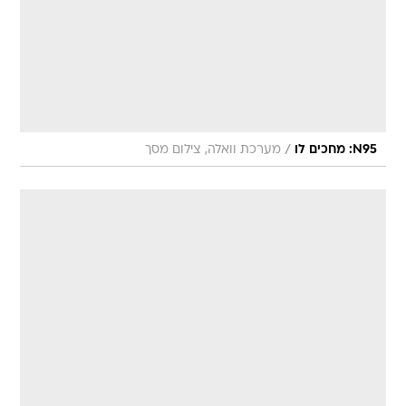
/
N95: מחכים לו
מערכת וואלה, צילום מסך