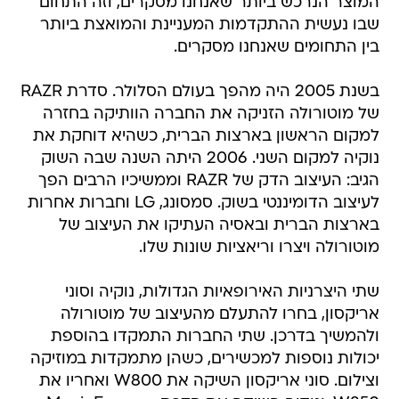
המוצר הנרכש ביותר שאנחנו מסקרים, וזה התחום
שבו נעשית ההתקדמות המעניינת והמואצת ביותר
בין התחומים שאנחנו מסקרים.
בשנת 2005 היה מהפך בעולם הסלולר. סדרת RAZR
של מוטורולה הזניקה את החברה הוותיקה בחזרה
למקום הראשון בארצות הברית, כשהיא דוחקת את
נוקיה למקום השני. 2006 היתה השנה שבה השוק
הגיב: העיצוב הדק של RAZR וממשיכיו הרבים הפך
לעיצוב הדומיננטי בשוק. סמסונג, LG וחברות אחרות
בארצות הברית ובאסיה העתיקו את העיצוב של
מוטורולה ויצרו וריאציות שונות שלו.
שתי היצרניות האירופאיות הגדולות, נוקיה וסוני
אריקסון, בחרו להתעלם מהעיצוב של מוטורולה
ולהמשיך בדרכן. שתי החברות התמקדו בהוספת
יכולות נוספות למכשירים, כשהן מתמקדות במוזיקה
וצילום. סוני אריקסון השיקה את W800 ואחריו את