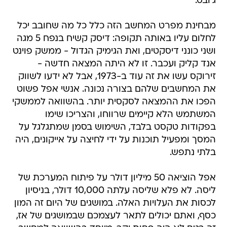
ג'ובס.
מבחינת מפרט המחשב הזה כלל כל מה שחובב יכל
לחלום עליו באותה תקופה: דיסק קשיח בנפח 5 מגה
ושני כונני דיסקטים, ואת הגימיק הגדול - ממשק פוינט
אנד קליק ועכבר. זו לא היתה המצאה חדשה -
זירוקס עשו את זה עוד ב-1973, אבל לא ידעו לשווק
את המחשבים שלהם בצורה נכונה. אנשי אפל פשוט
הפכו את ההמצאה לסקסית יותר. בהשוואה לממשקי
המשתמש הלא קיימים שרווחו, והצריכו שימו
בפקודות טקסט בלבד, השימוש בסמן שמתגלגל על
המסך ומפעיל תוכנות על ידי לחיצה על אייקונים, היה
בלתי נתפש.
אפל הוציאה 50 מיליון דולר על פיתוח המערכת של
ליסה. לא פלא שליסה עלתה 10,000 דולר, בניסיון
לכסות את העלויות האלה. במושגים של היום זה המון
כסף, ואתם יכולים לתאר לעצמכם שבמושגים של אז,