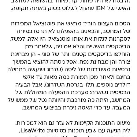
זה בטח לא היה פחות יקר, מיוחד בהשוואה למחשב
האישי של IBM שהחל לשלוט בשוק באותה תקופה.
הסכום העצום הוריד מראש את פוטנציאל המכירות
של המחשב, והבאגים בהפעלתו לא תרמו במיוחד
לסקרנות לגלות את אותו פוטנציאל. היו אלה, למשל,
הדיסקטים האיטיים והלא אמינים, שלאחר מכן
הוחלפו בדיסקטים קטנים יותר של סוני - הן מבחינת
צורה והן מבחינת נפח. אפל ניסתה להוציא בהמשך
גרסאות משודרגות של ליסה (שדרוג שנעשה בתחילה
בחינם ולאחר מכן תמורת כמה מאות עד אלפי
דולרים נוספים, תלוי בגרסת השדרוג). אבל הבעיה
הבסיסית נשארה: מערכת ההפעלה המהוללת של
המחשב, היתה כה מורכבת והיוותה נטל של ממש על
המעבד, עד כדי האטה ניכרת בביצועי המחשב.
מיעוט התוכנות הקיימות לא עזר גם הוא למכירות.
ליה הגיעה עם שבע תוכנות בסיסיות: LisaWrite,