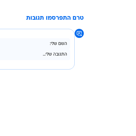
עדיין לא פורסמו הפרטים על מה ש'פלי
לעשות ב'סקנד לייף', אבל הפוטנציא
וירטואליות בטירת הפלייבוי הוירטואל
של מותג פלייבוי למשתמשים.
הפתיחה החגיגית תתקיים, אמנם, רק ב
לעדכונים על מה שהולך לקרות דרך 
טרם התפרסמו תגובות