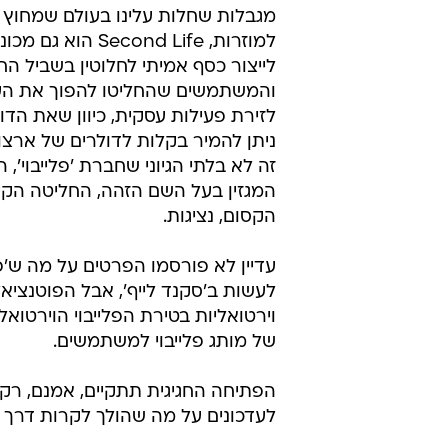
דניס ויטצ'בסקי
13.5.2007 / 12:05
היה ברור שזה יקרה מתישהו. פלי
סקנד לייף
סקנד לייף  סימולטור החיים הוירטואל
מוזר מאוד, ולעיתים קרובות אף קינק
זה כשנותנים לאנשים לעצב לעצמם א
מגבלות שחלות עלינו בעולם שמחוץ 
למוזרות, Second Life ה
לייצור כסף אמיתי לחלוטין בשביל ה
והמשתמשים שהחליטו להפוך את הע
ניתן להמיר בקלות לדולרים של ארצו
זה לא בלתי הגיוני שחברת 'פלייבוי',
המגזין בעל השם הזהה, החליטה הקי
הקסום, נציגות.