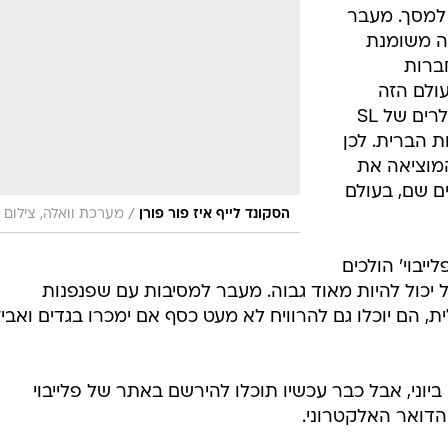
יבוי פותחים סניף בעולם הוירטואלי טעון ההורמונים
י, הוא מקום
י מאוד. ככה
ת החיים בלי
למסך. מעבר
וא גם מכונה משומנת
חברות
ולם הזה
לזירת פעילות עסקית, כיוון שאת הדולרים של SL
ת הברית. לכן
 המוציאה את
ם שם, בעולם
/
הסקונד לייף איז פור פורן
מערכת וואלה, צילום 