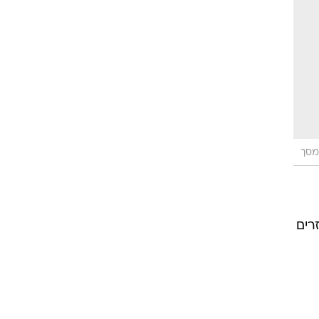
 של
מסך