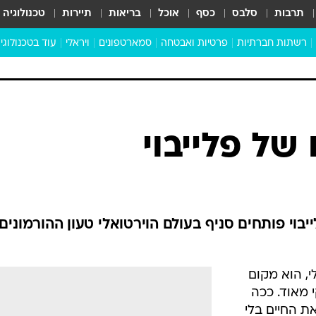
תרבות
סלבס
כסף
אוכל
בריאות
תיירות
טכנולוגיה
רשתות חברתיות
פרטיות ואבטחה
סמארטפונים
ויראלי
עוד בטכנולוגי
שבילכם
סוויפ אפ
ניידים
מדע
סייבר
סטארטאפים
טוק טק
כל הכתבות
דעות
כתבו לנו
של פלייבוי