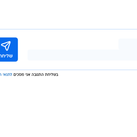
יבוי' הולכים
ל יכול להיות מאוד גבוה. מעבר למסיבות עם שפנפנות
ית, הם יוכלו גם להרוויח לא מעט כסף אם ימכרו בגדים ואביז
יוני, אבל כבר עכשיו תוכלו להירשם באתר של פלייבוי
הדואר האלקטרוני.