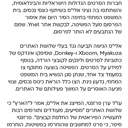
חברות הסרטים הגדולות הישראליות והבינלאומית,
והשתתפו בה נציגי אלי"ס בשיתוף כונסי נכסים. בית
המשפט המחוזי בחיפה הסיר היום את איסור
הפרסום מעל הפשיטה, לבקשת אתר Ynet. שמם
של הנתבעים לא הותר לפרסום.
אלי"ס הגישה תביעה נגד בעלי שלושת האתרים
Xboom, Myakuza ו-Donkey, שסיפקו אינדקס של
כתוביות לסרטים ולינקים לקובצי הורדה, בנוסף
למידע על הסרטים. הפשיטה בוצעה מתוקף צו
במעמד צד אחד, שנתן סגן הנשיא בית המשפט
המחוזי, גדעון גינת. הצו כלל הוראת כינוס נכסים, וצווי
מניעה האוסרים על המשך פעילותם של האתרים.
עו"ד ערן פרזנטי, המייצג את אלי"ס, אמר ל"הארץ" כי
שלושת האתרים "מסייעים, מעודדים ותורמים רבות
לתעשייה הפיראטית של החלפת קבצים". פרזנטי
סיפר, כי פרט למחשבים שהוחרמו בפשיטות, הוחרמו