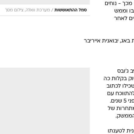
 מכך - נוחים
/
סמל ההתאוששות
מערכת וואלה, צילום מסך
בו וממש
ים לאחר
באג, יבואנית אייריבר
 ג'ובס
ק בקלות כה
כילו לכתוב
להתווכח עם
הטענה הזאת כשמדובר בשוק של לפני 5 שנים.
מתחרות של
הממשק.
עדכנית לטענתו