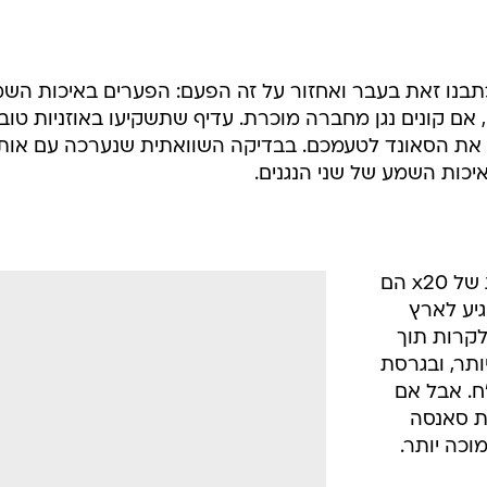
תבנו זאת בעבר ואחזור על זה הפעם: הפערים באיכות הש
 אם קונים נגן מחברה מוכרת. עדיף שתשקיעו באוזניות טוב
ם את הסאונד לטעמכם. בבדיקה השוואתית שנערכה עם אותו 
יכות השמע של שני הנגנים.
כרגע, היתרונות המשמעותיים באמת של x20 הם
גיע לארץ
צפוי לקרות תוך
גדול יותר, ובגרסת
וא אף זול יותר בכ-150 ש"ח. אבל אם
 עדיף לקנות סאנסה
כה יותר.