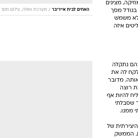
זיקה, מציגים
/
האחים לבית אייריבר
מערכת וואלה, צילום מסך
 בגודל מסך
ים לא משמש
יטים איזה
ים בהם נתקלה
לקח לה את
אותה. מדובר
ת רוצה
יח להיות אף
ר שסבלתי
 ממנו.
שות היצירתית של
ת. הממשק