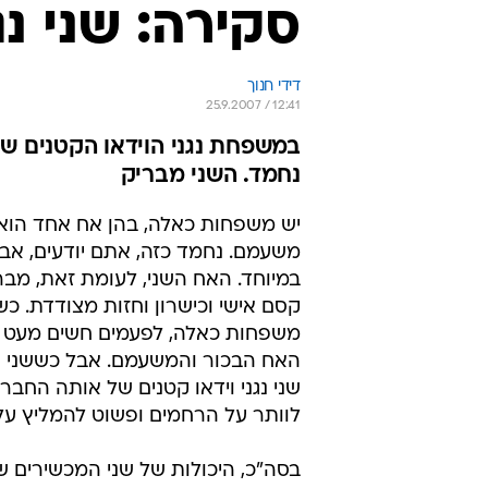
סקירה: שני נגני er
דידי חנוך
25.9.2007 / 12:41
במשפחת נגני הוידאו הקטנים של
נחמד. השני מבריק
יש משפחות כאלה, בהן אח אחד הוא
משעמם. נחמד כזה, אתם יודעים, אב
במיוחד. האח השני, לעומת זאת, מבר
קסם אישי וכישרון וחזות מצודדת. כ
משפחות כאלה, לפעמים חשים מעט ר
האח הבכור והמשעמם. אבל כששני 
שני נגני וידאו קטנים של אותה החב
לוותר על הרחמים ופשוט להמליץ על
בסה"כ, היכולות של שני המכשירים ש