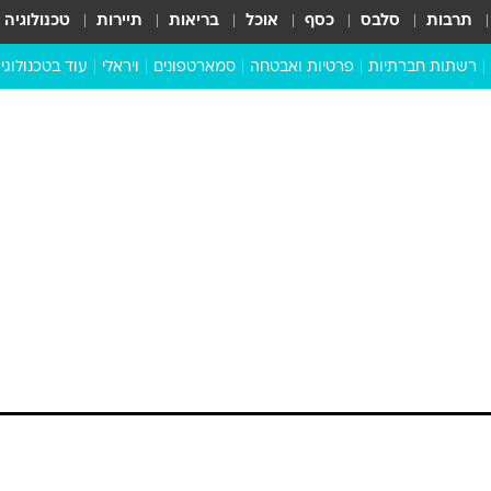
תרבות
סלבס
כסף
אוכל
בריאות
תיירות
טכנולוגיה
רשתות חברתיות
פרטיות ואבטחה
סמארטפונים
ויראלי
עוד בטכנולוגי
שבילכם
סוויפ אפ
ניידים
מדע
סייבר
סטארטאפים
טוק טק
כל הכתבות
דעות
כתבו לנו