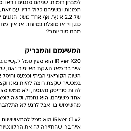
למבחן דומות. שניהם מנגנים וידאו ומו
תמונות ובשניהם כלול רדיו. עם זאת,
של 2.2 אינץ', אף אחד משני הנגנ
כנגן וידאו מוצלח במיוחד. אז איך מחל
מהם טוב יותר?
המשעמם והמבריק
iRiver X20 הוא מעין סמל לקשי
אייריבר מאז השקת האייפוד נאנו, ש
השוק הקוריאני הביתי וכמעט וחיסל 
במכשיר שקצת רוצה להיות נאנו וקצ
להיות סנדיסק סאנסה, ולא ממש מצל
אחד משניהם. הוא נחמד, וקשה לומ
מהשימוש בו, אבל לרגע לא התלהבתי
iRiver Clix2 הוא סמל להתאוש
אייריבר, שהחזירה לה את הרלוונטיו