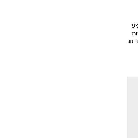
מע
ות
זוג