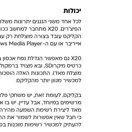
יכולות
לכל אחד משני הנגנים יתרונות משלו
הפיצ'רים. X20 מתחבר למחשב כ
הקליקס עובד בצורה מוצלחת רק עם
אייריבר או עם ה-Windows Media Player.
X20 גם מאפשר הגדלת נפח אכסון
כרטיס מיקרוSD, ובא מצויד ברמ
מוצלח מאד). התכונות האלה הופכות
למכשיר מגוון יותר מהקליקס.
בקליקס, לעומת זאת, יש משחקי פלא
מרשימים במיוחד, אבל עדיין. יש בו 
מאד ליצירת רשימת השמעה מהירה 
כי חבל שאין אפשרות לשמור את הר
להעתיק למכשיר רשימות מוכנות בפורמט