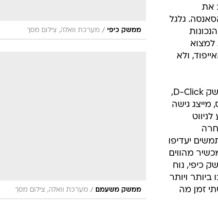
 את
אנסה. גלגל
/
ממשק כיפי
מערכת וואלה, צילום מסך
דגיש את הנכונות
למצוא
ייפוד, ולא
הקליקס2 הוא הדוגמה ההפוכה. ממשק D-Click,
מייצג גישה
לניווט
חרה
משים יעדיפו
שיר מהווים
 כיפי, נוח
ביותר ויותר
י זמן מה
/
ממשק משעמם
מערכת וואלה, צילום מסך