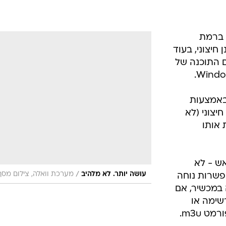
 ברמת
כונן חיצוני, בעוד
 התוכנה של
 באמצעות
קול חיצוני (לא
 אותו
ש - לא
/
עושה יותר. לא מלהיב
מערכת וואלה, צילום מסך
אפשרות נוחה
במכשיר, אם
שימה או
 m3u.