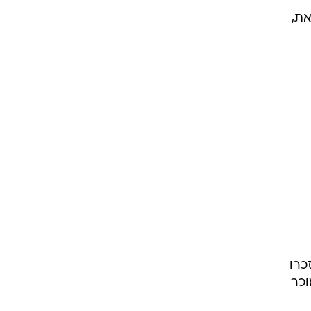
את,
כרו
וכר