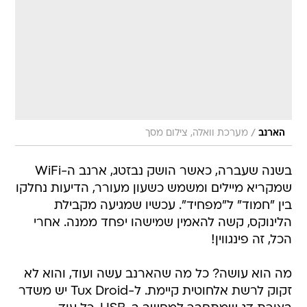
/
הארנב
מערכת וואלה, צילום מסך
בשנה שעברה, כאשר הושק נבזטג, ארנב ה-WiFi
שמקריא מיילים ומשמש כשעון מעורר, הדיעות נחלקו
בין "חמוד" ל"מפחיד". עכשיו שמגיעה מקבילת
הלינוקס, קשה להאמין שמישהו יפחד ממנה. אחרי
הכל, זה פינגווין!
מה הוא עושה? כל מה שהארנב עשה ועוד, והוא לא
זקוק לרשת אלחוטית קיימת. ל-Tux Droid יש משדר