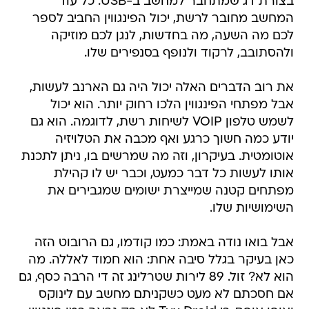
בצורת דג שמתחבר למחשב ב-USB. כל עוד
המחשב מחובר לרשת, יכול הפינגווין החביב לספר
לכם מה השעה, מה בחדשות, לנגן לכם מוזיקה
ולהסתובב, לרקוד ולנופף בסנפירים שלו.
את רוב הדברים האלה יכול היה גם הארנב לעשות,
אבל מפתחי הפינגווין הלכו רחוק יותר. הוא יכול
לשמש טלפון VOIP לשיחות רשת, לדוגמה. הוא גם
יודע כמה חשוך כרגע ואף מכבה את הטלויזיה
אוטומטית. בעיקרון, וזה מה שמרשים בו, ניתן לתכנת
אותו לעשות כל דבר כמעט, וכבר יש לו קהילת
מפתחים קטנה שמייצרת ישומים שמגבירים את
השימושיות שלו.
אבל בואו נודה באמת: כמו קודמו, גם הרובוט הזה
כאן בעיקר בגלל סיבה אחת: הוא חמוד לאללה. מה
הוא לא? זול. 89 לירות שטרלינג זה די הרבה כסף, גם
אם חסכתם לא מעט כשקניתם מחשב עם לינוקס