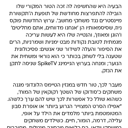
הבעיה היא שהחשיפה לה זכה הטור המקורי שלו
הובילה להתפרצות מחודשת של תופעת ה'תקשורת
מיינסטרים נגד משחקי מחשב'. ערוץ החדשות פוקס
ניוז, שסיסמאותיו הן 'אנחנו מדווחים, אתם מחליטים'
ו'הוגן ומאוזן', והנטייה שלו היא לעשות עריכה
מגמתית לטובת נקודות מבט ימניות ושמרניות, הרים
את הסיפור והעלה לשידור שני אנשים: פסיכולוגית
שטענה בלי לשחק בכותר כי הוא נוראי ומשחית את
הנוער; ומנחה בערוץ הגיימינג SpikeTV שניסה לתקן
את הנזק.
מעבר לכך, טור חדש במגזין הטיימס הלונדוני מגנה
משחקים כ'סודוקו של השטן' ו'קוקאין של המוח',
כשהוא שולל כל אפשרות לכך שיש להם ערך כלשהו.
"אפילו הסרט המצוייר הגרוע ביותר או אופרת סבון
המטומטמת ביותר מלמדים את הילד על אופי,
עלילה, דרמה, הומור, חיים. כשילדים משחקים