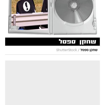
/
שחקן ספסל
ShutterStock