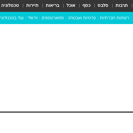
תרבות
סלבס
כסף
אוכל
בריאות
תיירות
טכנולוגיה
רשתות חברתיות
פרטיות ואבטחה
סמארטפונים
ויראלי
עוד בטכנולוגי
שבילכם
סוויפ אפ
ניידים
מדע
סייבר
סטארטאפים
טוק טק
כל הכתבות
דעות
כתבו לנו