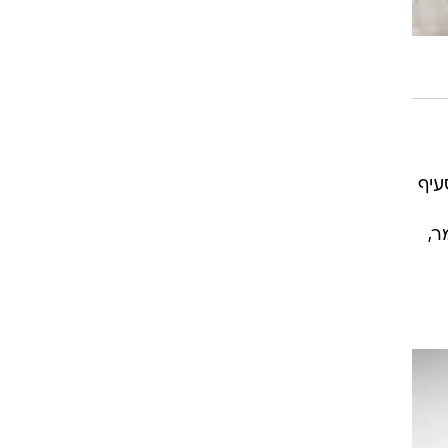
עיף
ר,