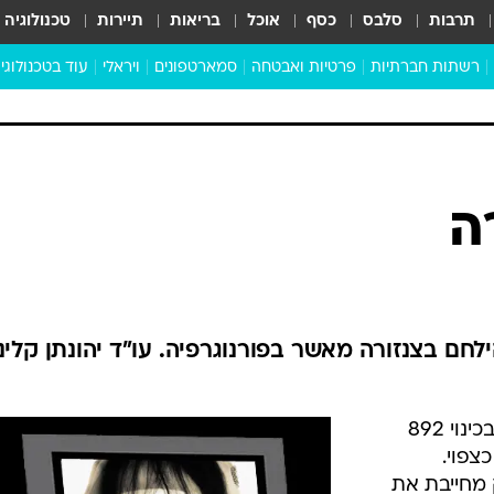
תרבות
סלבס
כסף
אוכל
בריאות
תיירות
טכנולוגיה
רשתות חברתיות
פרטיות ואבטחה
סמארטפונים
ויראלי
עוד בטכנולוגי
שבילכם
סוויפ אפ
ניידים
מדע
סייבר
סטארטאפים
ה
טוק טק
כל הכתבות
דעות
כתבו לנו
ילחם בצנזורה מאשר בפורנוגרפיה. עו"ד יהונתן קלינ
הצעת תיקון חוק התקשורת הידועה בכינוי 892
צפוי.
 מחייבת את