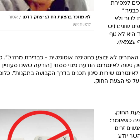
רכים למסירת
כבגיר."
/
לא מוזכר בהצעת החוק: יצחק קדמן
אסור
 לשר ולא
להשתמש
ים שונים (יש
 היא לא גוף
 עצמאי).
 האתרים לא יבוצע כחסימה אוטומטית - כברירת מחדל.". ס
ק גישה לאינטרנט הודעת מנוי ממנוי [הודעה שאינו מעוניין
 לאינטרנט שירות סינון תכנים בדרך הקבועה בתקנות". כלומ
על פי הצעת החוק.
עת החוק,
יה כשאומר:
אנשים זרים
השר יודע