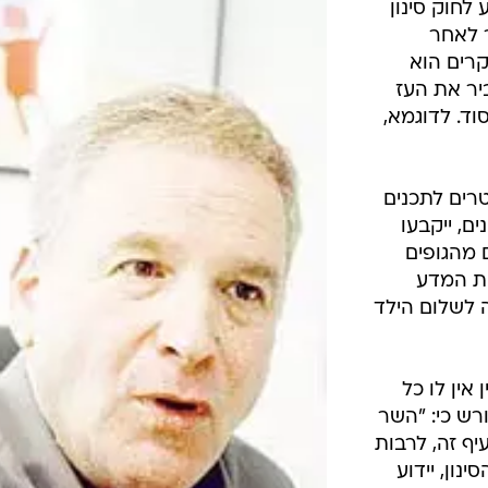
לחוק סינון
זורה) 892 שעבר לאחר
קרים הוא
יר את העז
וד. לדוגמא,
רים לתכנים
ים, ייקבעו
 מהגופים
ת המדע
 לשלום הילד
אין לו כל
ש כי: "השר
יף זה, לרבות
נון, יידוע