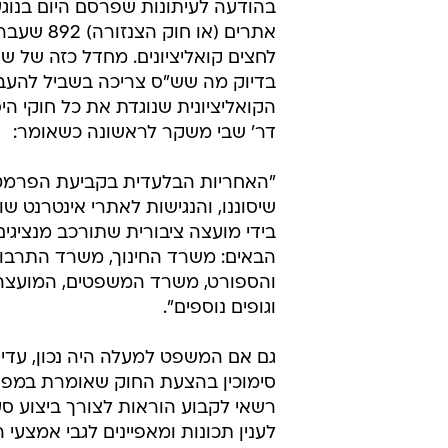
בהודעה לעיתונות שפרסם היום בנוגע 
אתרים (או חוק הצנ
לחצים קואליציונים. מחדל כזה של ש
בדיוק מה שש"ס צריכה בשביל להעב
הקואליציונית שנוגדת את כל חוקי היס
דר' שבי משקר לראשונה כשאומר:
"האחריות הבלעדית בקביעת הפרמט
שיסוננו, והנגישות לאתרי אינטרנט שונ
בידי מועצה ציבורית שתורכב מנציגים
הבאים: משרד החינוך, משרד התרבו
והספורט, משרד המשפטים, המועצה
וגופים נוספים".
גם אם המשפט למעלה היה נכון, עדיין 
סימוכין בהצעת החוק שאומרת במפור
רשאי לקבוע הוראות לצורך ביצוע סע
לענין תכונות ומאפיינים לגבי אמצעי הסי