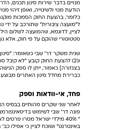
מנויים בדבר שירות סינון תכנים, הד
הודעת מנוי ולשינוייה, ואופן זיהוי מנוי 
כלומר, בהצעת החוק הסמכות מוקנת
ל"מועצה ציבורית" שתורכב על ידי גופ
לציין, לדוגמא, שהמועצה לשלום הילד
סטטוטורי שהוקם על פי חוק, אלא גוף
שנית משקר דר' שבי כשאומר: "סינון
ו(2) להצעת החוק קובע "לא קיבל ספ
בצנזורה] כאמור, ייתן לו ספק הגישה
כברירת מחדל סינון האתרים מבוצע 
פחד, אי-וודאות וספק
לאחר שני שקרים מהותיים בבסיס הצ
פונה דר' שבי לשימוש בדיסאינפורמצ
" 40% מילדי ישראל מסרו פרטים ל
באינטרנט" ושוכח לציין כי אפילו כב' 