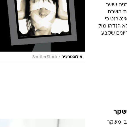
כנים ששר
מת השרת
נטרנט כי
לא הזדהו מול
יונים שקבע
/
אילוסטרציה
ShutterStock
שקר
בי משקר