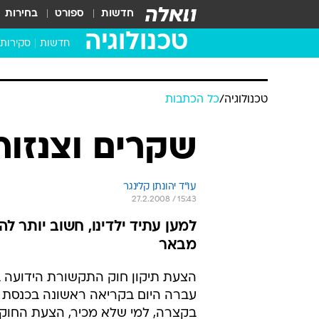
חדשות
ספורט
בחירות
טכנולוגיה
חדשות
סקירות
בדקנו ב
מחשבים 
טכנולוגיה
/
כל הכתבות
שקרים וצנזור
עו"ד יהונתן קלינגר
27.2.2008 / 15:43
למען עתיד ילדינו, חשוב יותר לה
מבאר
עברה היום בקריאה ראשונה בכנסת כ
בקצרה, למי שלא מכיר, הצעת החוק