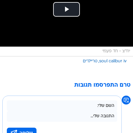
יח"צ - חד פעמי
soul calibur iv
טריילרים
טרם התפרסמו תגובות