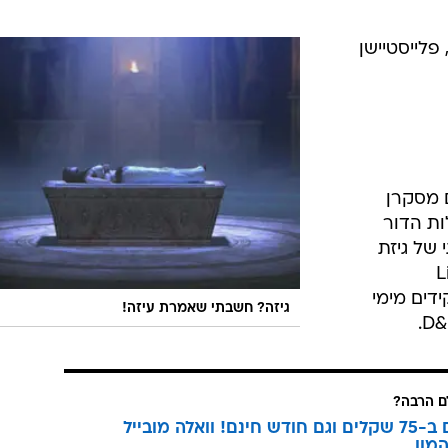
גיע לפלטפורמות: אקס-בוקס 360, פלייסטיישן
ידים מסקרן
ות הדור
 של גיזת
 Liquid
 תפקידים מימי
גיזה? חשבתי שאמרת עיזה!
 הרבה?
3 מנויים ב-75 שקלים וגם חודש חינם! וואלה מובייל
מון