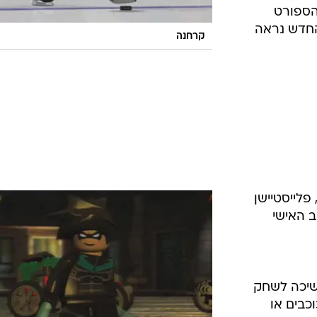
הספורט
 והטריילר החדש נראה
קרחנה
גיע לפלטפורמות: אקס-בוקס 360, פלייסטיישן
 Telltale Games ממשיכה לשחק
כבים או