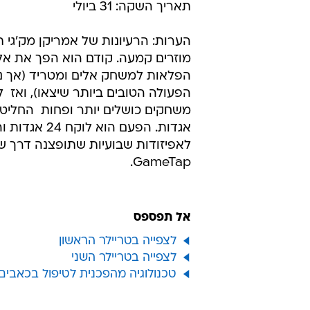
תאריך השקה: 31 ביולי
הערות: הרעיונות של אמריקן מק'גי ת
מוזרים קמעה. קודם הוא הפך את א
הפלאות למשחק אלים ומטריד (אך נה
הפעולה הטובים ביותר שיצאו), ואז 
משחקים כושלים יותר ופחות  החליט 
אגדות. הפעם הוא לוק
לאפיזודות שבועיות שתופצנה דרך ש
GameTap.
אל תפספס
לצפייה בטריילר הראשון
לצפייה בטריילר השני
טכנולוגיה מהפכנית לטיפול בכאבים אושרה ע"י 