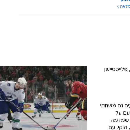
מלאה
גיע לפלטפורמות: אקס-בוקס 360, פלייסטיישן
ים גם משחקי
 של חברת EA. הפעם על
NHL 09  משחק שמדמה
הוקי. עם