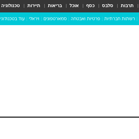
תרבות
סלבס
כסף
אוכל
בריאות
תיירות
טכנולוגיה
רשתות חברתיות
פרטיות ואבטחה
סמארטפונים
ויראלי
עוד בטכנולוגי
שבילכם
סוויפ אפ
ניידים
מדע
סייבר
סטארטאפים
טוק טק
כל הכתבות
דעות
כתבו לנו