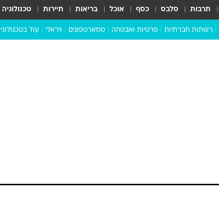
תרבות
סלבס
כסף
אוכל
בריאות
תיירות
טכנולוגיה
רשתות חברתיות
פרטיות ואבטחה
סמארטפונים
ויראלי
עוד בטכנולוגי
שבילכם
סוויפ אפ
ניידים
מדע
סייבר
סטארטאפים
טוק טק
כל הכתבות
דעות
כתבו לנו