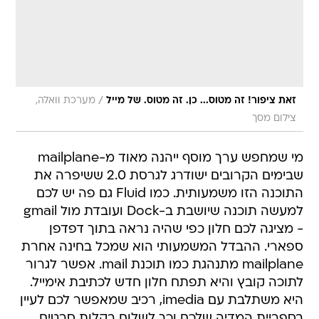
/
זאת ציפור! זה מטוס... כן. זה מטוס. של מייל
מערכת וואלה,
צילום מסך
מי שמחפש ערך מוסף ייהנה מאוד מ-mailplane
שבימים הקרובים ישודרג לגרסת 2.0 ששיפרה את
התוכנה הזו משמעותית. כמו Fluid גם פה יש לכם
למעשה תוכנה שיושבת ב-Dock ועובדת מול gmail
- מציגה לכם חלון כפי שהיה נראה בתוך דפדפן
ספארי. ההבדל המשמעותי הוא שמכל בחינה אחרת
mailplane מתנהגת כמו תוכנת mail. אפשר לגרור
לתוכה קובץ והיא תפתח חלון חדש לכתיבת אימייל.
היא משתלבת עם imedia, רכיב שמאפשר לכם לעיין
בספריית המדיה שלכם וכך לשלוח בקלות סרטים,