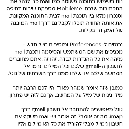
נוח בשימוש בתוכנה פשוטה כמו mail כדי לנהל את
התכתובות שלכם. MobileMe מספקת שירות דחיפה
וסנכרון מלא בין תוכנת mail לבית התוכנה המקוונת.
את אותה החוויה תוכלו לקבל גם דרך mail המובנה
של המק ודי בקלות.
נכנסים ל-Preferences ומוסיפים מייל חדש -
מכניסים את שם המשתמש והסיסמה ותכנת mail
מזהה את כל ההגדרות לבדה. זהו זה, אתם מחוברים
לחשבון ה-gmail שלכם וכל המיילים יזרמו אל
המחשב שלכם או ישלחו ממנו דרך השרתים של גוגל.
כמובן שזה אומר שמהר מאוד יהיו לכם הרבה יותר
מידי גיגות של מייל על המחשב. אך גם לזה יש פתרון.
גוגל מאפשרים להתחבר אל חשבון gmail דרך
imap. מה זה אומר? זה אומר ש-mail משקף את
חשבון גימייל מבלי להוריד את כל האימיילים אליו.