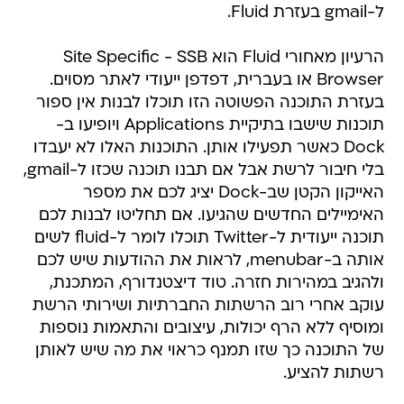
ל-gmail בעזרת Fluid.
הרעיון מאחורי Fluid הוא SSB‎‎‏ - Site Specific
Browser או בעברית, דפדפן ייעודי לאתר מסוים.
בעזרת התוכנה הפשוטה הזו תוכלו לבנות אין ספור
תוכנות שישבו בתיקיית Applications ויופיעו ב-
Dock כאשר תפעילו אותן. התוכנות האלו לא יעבדו
בלי חיבור לרשת אבל אם תבנו תוכנה שכזו ל-gmail,
האייקון הקטן שב-Dock יציג לכם את מספר
האימיילים החדשים שהגיעו. אם תחליטו לבנות לכם
תוכנה ייעודית ל-Twitter תוכלו לומר ל-fluid לשים
אותה ב-menubar, לראות את ההודעות שיש לכם
ולהגיב במהירות חזרה. טוד דיצטנדורף, המתכנת,
עוקב אחרי רוב הרשתות החברתיות ושירותי הרשת
ומוסיף ללא הרף יכולות, עיצובים והתאמות נוספות
של התוכנה כך שזו תמנף כראוי את מה שיש לאותן
רשתות להציע.