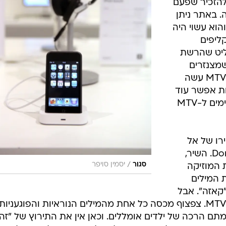
 להזכיר שפעם
 באתר ניתן
הוא עשוי היה
ליפים
 אבל מישהו ב-MTV החליט שהרשת
שמצנזרים
ברשת גסויות בקליפים - והאתר של MTV עשה
ת אפשר עוד
איכשהו להבין את זה - הקליפים שקיימים ל-MTV
רו של אל
ינקוביץ', Don't Download This Song. השיר,
/
סגור
יסמין סויפר
 המוזיקה
ת המילים
ו"קאזה". אבל
הוא לא כולל אותם בגרסה של אתר MTV. צפצוף מכסה כל אחת מהמילים הנוראיות והפוגעניות
תם הרכה של ילדים אומללים. וכאן אין את התירוץ של "זה