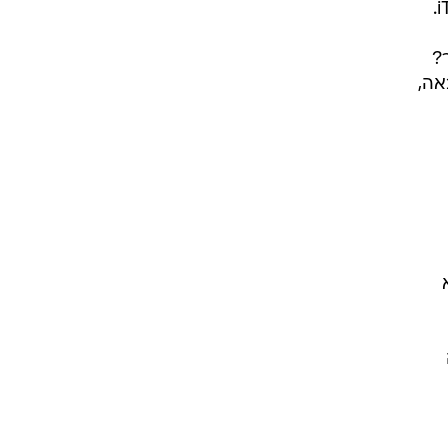
המכשיר. הנימוק הרשמי לדחיית התוכנה הוא שהיא מציעה פונקציונליות שקיימת בתוכנת iTunes.
?
אה,