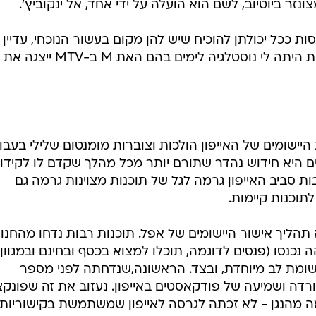
נזר ביוטיוב, לשם הוא הועלה על ידי אחד, אל ינקוביץ'.
ככל יכולתן להוכיח שיש להן מקום בעשור הנוכחי, עדיין
תקועות בעשור הקודם. חבל, כי באמת היתה לי נוסטלגיה לימים בהם האת M ב-MTV ייצגה את
יישומים של האייפון הולכות וצוברות מומנטום שלילי בעבו
ים היא חידוש נהדר שתורם יותר מכל מהלך שקדם לו לקידו
 סביב האייפון גרמה לגל של תוכנות מצוינות גרמה גם
תוכנות קיימות.
תהליך אישור היישומים של אפל. תוכנות רבות נדחו מהחנות
ה נכנסו (פנסים לדוגמה, תוכלו למצוא בכסף ובחינם ובמגוון
תשומת לב מיוחדת, ובצד. הראשונה,שנדחתה לפני מספר
podcaste, תוכנה להורדה ושמיעה של פודקאסטים באייפון. נעזוב את זה שפונק
ה מהנגן - לא זכתה לגרסה לאייפון שמשתמשת בקישוריות