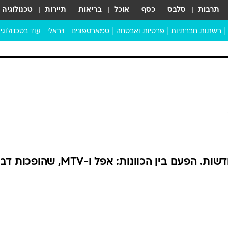
תרבות
סלבס
כסף
אוכל
בריאות
תיירות
טכנולוגיה
רשתות חברתיות
פרטיות ואבטחה
סמארטפונים
ויראלי
עוד בטכנולוגי
שבילכם
סוויפ אפ
ניידים
מדע
סייבר
סטארטאפים
טוק טק
כל הכתבות
דעות
כתבו לנו
שבוע חדש מביא איתו תלונות חדשות. הפעם בין הכוונות: אפל ו-MTV