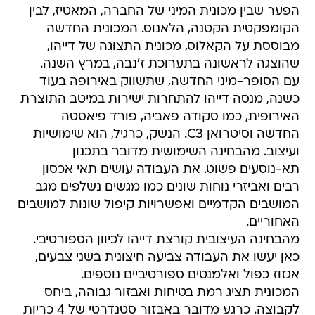
הפער שבין מכונית המיני של החברה, המאטיז, לבין
הקומפקטית הקטנה, הלאנוס. המכונית החדשה
מבוססת על הקאלוס, מכונית התצוגה של דייהו,
שהוצגה לראשונה בתערוכת ז'נבה, במרץ השנה.
עם הסופר-מיני החדשה, שתשווק באירופה בעוד
כשנה, מנסה דייהו להתחרות ישירות במיטב התוצרת
האירופית, כמו סקודה פאביה, פורד פיאסטה
החדשה וסיטרואן C3. הנשק, כרגיל, הוא שימושיות
ועיצוב. מהבחינה השימושית מדובר בתכנון
תא-נוסעים פשוט. את העבודה עושים תאי אכסון
רבים ואביזרי נוחות שונים כמו מגשים נשלפים מגב
המושבים הקדמיים ואפשרויות קיפול שונות למושבים
האחוריים.
מהבחינה העיצובית קורצת דייהו לכיוון הספורטיבי.
כאן יעשו את העבודה צביעה חיצונית בשני צבעים,
אגזוז כפול ואלמנטים ספורטיביים נוספים.
המכונית תציג רמת בטיחות ואבזור גבוהה, ביחס
לקבוצה. כרגע מדובר באבזור סטנדרטי של 4 כריות