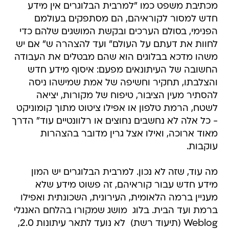
מכתיבת משפט כמו "למרבית הבלוגרים אין מידע
חדש למסור לקוראיהם, הם מסתפקים בעולמם
הפנימי, בסולם הערכים ובקשת המושגים שלהם כדי
לחוות את דעתם על העולם" ועד להצהרה ש" אם יש
משהו מדכא בבלוגים הוא שהם מבטלים את העבודה
החשובה של העיתונאים מפעם: איסוף מידע חדש
והצלבתו, תחקיר וחשיפה של אמת שמישהו ניסה
להסתיר מעין הציבור, טיפוח של מקורות, יציאה
לשטח, הרמת טלפון או אפילו ציטוט מתוך קומוניקט
- כל אלה לא נחשבים נחוצים או רלוונטיים עוד" הדרך
מאוד ארוכה, ואילו אצל גרין מדובר בהצהרות
עוקבות.
מה עוד, שזה לא נכון. למרבית הבלוגרים יש המון
מידע חדש עבור קוראיהם, זה פשוט מידע שלא
מעניין ברמה הלאומית, העירונית, השכונתית ואפילו
ברמת ועד הבית. בלוג  מושג שמקורו בהלחם האנגלי
Weblog (תיעוד רשת)  לא נועד לתאר עיתונות 2.0,