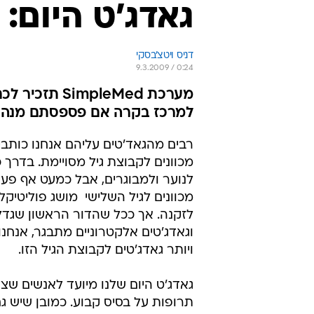
גאדג'ט היום: SimpleMed
דניס ויטצ'בסקי
9.3.2009 / 0:24
מערכת leMed
למרכז בקרה אם פספסתם מנה
רבים מהגאד'טים עליהם אנחנו כותבי
מכוונים לקבוצת גיל מסויימת. בדרך כ
לנוער ולמבוגרים, אבל כמעט אף פעם
מכוונים לגיל השלישי  מושג פוליטיקל
לזקנה. אך ככל שהדור הראשון שגד
וגאדג'טים אלקטרוניים מתבגר, אנחנו 
ויותר גאדג'טים לקבוצת הגיל הזו.
גאדג'ט היום שלנו מיועד לאנשים שצ
תרופות על בסיס קבוע. כמובן שיש ג