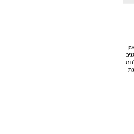
זמן
ניב
ולחת
גת