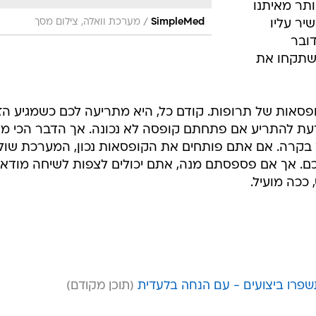
ותר מאיתנו
/
SimpleMed
מערכת וואלה, צילום מסך
יר עליו
 SimpleMed, ומדובר
שתקחו את
סה של המערכת נמצאות 28 קופסאות של תרופות. קודם כל, היא מתריעה לכם כשמגיע ה
דעת להתריע אם פתחתם קופסה לא נכונה. אך הדבר הכי מג
ר של SimpleMed למרכז בקרה. אם אתם פותחים את הקופסאות נכון, המערכת ש
לכם. אך אם פספסתם מנה, אתם יכולים לצפות לשיחה מודא
ככה מועיל.
שפרו ביצועים - עם הנחה בלעדית