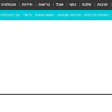
תרבות
סלבס
כסף
אוכל
בריאות
תיירות
טכנולוגיה
רשתות חברתיות
פרטיות ואבטחה
סמארטפונים
ויראלי
עוד בטכנולוגי
שבילכם
סוויפ אפ
ניידים
מדע
סייבר
סטארטאפים
טוק טק
כל הכתבות
דעות
כתבו לנו