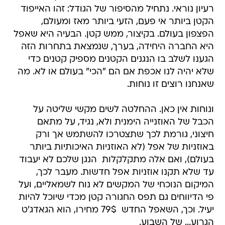
רעיון נוראי. נתחיל מהסיפור של הגודל: זהו האייפוד
הקטן ביותר אי פעם, הזעי ביותר מאז ומעולם,
הפצפון בעולם. בקיצור, ממש קטן. הבעיה היא שאפל
היא החברה היחידה, בערך, שנמצאת בתחרות הזה 
הגענו לשלב בו הנגנים הקטנים מספיק קטנים כדי
שלא יהיה לנו אכפת אם הם "הכי" בעולם או לא. מה
שאנחנו רוצים זו נוחות.
ונוחות אין כאן. ההחלטה לשים מקשי שליטה על
הכבל של האוזנייה הימנית ולא, נגיד, על מתאם
חיצוני, גורמת לכך שתצטרכו להשתמש אך ורק
באוזניות של אפל (לא האוזניות האיכותיות ביותר
בעולם), ואם אלה מתקלקלות  הנגן שלכם לא יעבוד
עד שלא תקנו אוזניות אפל חדשות. מעבר לכך,
המיקום הנוכחי של המקשים לא נוח לשמאליים, ועל
פי הדיווחים גם תפס החגורה קטן מכדי שיוכל להיות
יעיל. וכך, השאפל החדש  79$ מחירו, הוא הגאדג'ט
הגרוע... של השבוע.