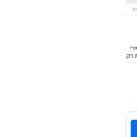
סך
רי
ויות רק