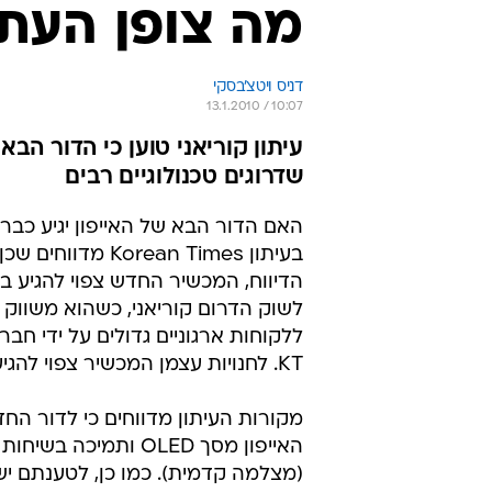
מה צופן העתי
דניס ויטצ'בסקי
13.1.2010 / 10:07
עיתון קוריאני טוען כי הדור הבא
שדרוגים טכנולוגיים רבים
האם הדור הבא של האייפון יגיע כבר
בעיתון Korean Times מדווח
הדיווח, המכשיר החדש צפוי להגיע ב
לשוק הדרום קוריאני, כשהוא משווק
ללקוחות ארגוניים גדולים על ידי חב
KT. לחנויות עצמן המכשיר צפוי להגיע ביוני.
מקורות העיתון מדווחים כי לדור הח
האייפון מסך OLED ותמיכה בשיח
(מצלמה קדמית). כמו כן, לטענתם יש