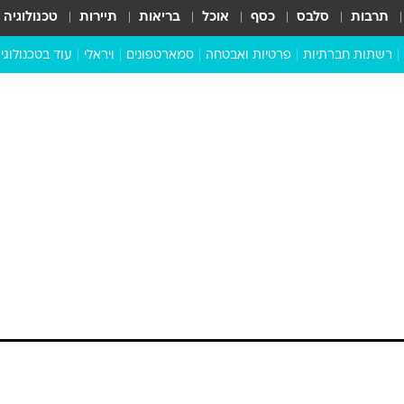
תרבות
סלבס
כסף
אוכל
בריאות
תיירות
טכנולוגיה
רשתות חברתיות
פרטיות ואבטחה
סמארטפונים
ויראלי
עוד בטכנולוגי
שבילכם
סוויפ אפ
ניידים
מדע
סייבר
סטארטאפים
טוק טק
כל הכתבות
דעות
כתבו לנו