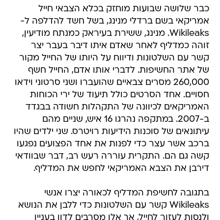
כבר שלושה שבועות מוחזק בכלא הצבאי חייל
אמריקאי בשם ברדלי מנינג, בשל חשד להדלפה ל-
Wikileaks. מנינג, ששירת בעיראק כמנתח מודיעין,
זוהה כמדליף לאחר שאדם איתו דיבר בעבר יצר
קשר עם השלטונות ודיווח על היותו של החייל מקור
של אתר החשיפות. לדברי אותו אדם, החייל חשף
260,000 מסרים צבאיים שהועברו ושני סרטוני וידאו
חסויים. אחד הסרטים כולל תיעוד של ירי הכוחות
האמריקאים לכיוונה של התקהלות חשודה בבגדד
ב-2007. במתקפה נהרגו 16 איש, שניים מהם
עיתונאים של סוכנות הידיעות רויטרס. שני ילדים שהיו
ברכב אשר עצר כדי לפנות את אחד הפצועים נפגעו
קשה גם הם. התקרית עוררה רעש רב, דבר שבוודאי
דירבן את הצבא האמריקאי לחפש את המדליף.
בתגובה לחשיפת המדליף לכאורה יצרו אנשי
Wikileaks קשר עם השלטונות כדי ללבן את הנושא
ולנסות לעזור לחייל, אך אלו מסרבים לדון בעניין