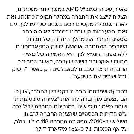
מאייר, שכיהן כמנכ"ל AMD במשך יותר משנתיים,
הצליח לייצב את החברה במהלך תקופה כהונתו, זאת
לאחר שסבלה מקשיים רבים בשנים שקדמו לכך. עם
זאת, ההערכות הן שחזונו כמנכ"ל לא היה רחב
מספיק והותיר את מהלך החדירה של חברת
השבבים המתחרה, Nvidia, לשוק הסמארטפונים,
ללא מענה. דוגמא לכך היא האמירה של מאייר
מחודש אוקטובר בשנה שעברה, כאשר הסביר כי
החברה תייצר שבבים לטאבלטים רק כאשר "השוק
יגדל ויצדיק את השקעה".
בהודעה שפרסמו חברי דירקטוריון החברה, צוין כי
הם מצפים מהחברה להראות "צמיחה משמעותית"
ושהם מאמינים כי שינוי במנהיגות החברה יוביל לכך.
ע"פ הדוחות הכספיים שהציגה החברה לרבעון
השלישי ב-2010, הפסידה החברה 118 מיליון דולר,
על אף הכנסות של כ-1.62 מיליארד דולר.