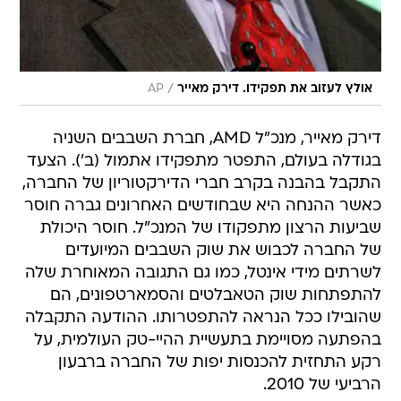
/
אולץ לעזוב את תפקידו. דירק מאייר
AP
דירק מאייר, מנכ"ל AMD, חברת השבבים השניה
בגודלה בעולם, התפטר מתפקידו אתמול (ב'). הצעד
התקבל בהבנה בקרב חברי הדירקטוריון של החברה,
כאשר ההנחה היא שבחודשים האחרונים גברה חוסר
שביעות הרצון מתפקודו של המנכ"ל. חוסר היכולת
של החברה לכבוש את שוק השבבים המיועדים
לשרתים מידי אינטל, כמו גם התגובה המאוחרת שלה
להתפתחות שוק הטאבלטים והסמארטפונים, הם
שהובילו ככל הנראה להתפטרותו. ההודעה התקבלה
בהפתעה מסויימת בתעשיית ההיי-טק העולמית, על
רקע התחזית להכנסות יפות של החברה ברבעון
הרביעי של 2010.