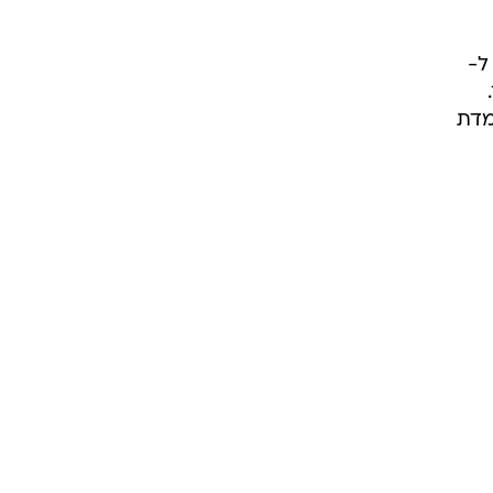
ל-
מדת