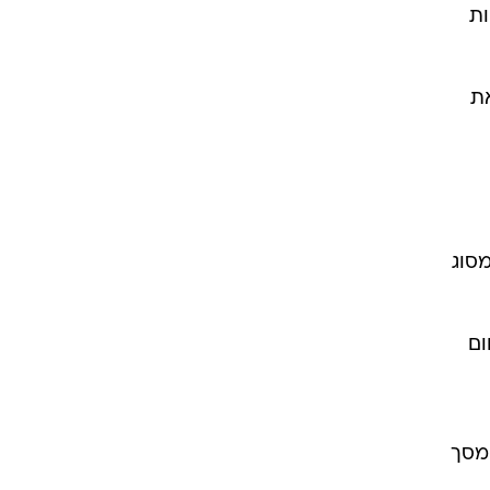
ות
את
מסוג
ום
 מסך