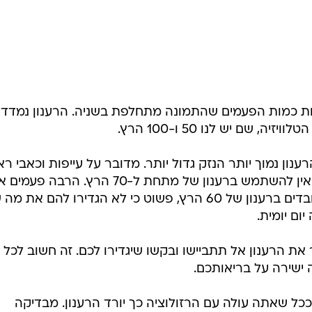
טות כמות הפעמים שהתמונה מתחלפת בשניה. הרענון נמדד
ענון נמוך יותר הנזק גדול יותר. מדובר על עייפות וכאבי ר
מתמשכים. לדעתי, בשום פנים ואופן אין להשתמש ברענון של מתחת ל-70 הרץ. הרבה פעמ
בא למקומות עבודה ורואה אנשים עובדים ברענון של 60 הרץ, פשוט כי לא הגדירו להם א
ום יומית.
 את הרענון אל תתביישו ובקשו שיגדירו לכם. זה חשוב לכל 
שירה על בריאותכם.
ככל שאתה עולה עם הרזולוציה כך יורד הרענון. מבדיקה