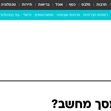
תרבות
סלבס
כסף
אוכל
בריאות
תיירות
טכנולוגיה
רשתות חברתיות
פרטיות ואבטחה
סמארטפונים
ויראלי
עוד בטכנולוגי
שבילכם
סוויפ אפ
ניידים
מדע
סייבר
סטארטאפים
טוק טק
כל הכתבות
דעות
כתבו לנו
מסך מחשב?