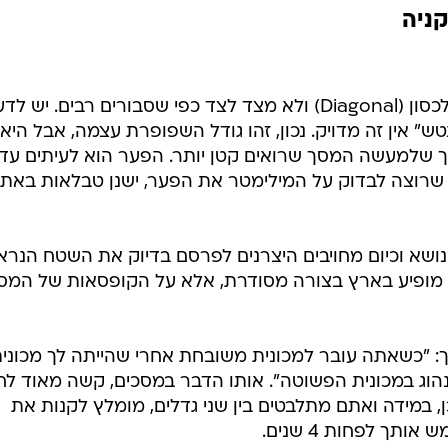
קניה
מדידת גודל המסך נעשית על ידי האלכסון (Diagonal) ולא מצד לצד כפי שסבורים רבים. יש 
שר אומרים למשל "מסך 19 אינטש" אין זה מדויק. נכון, זהו גודל השפופרת עצמה, אבל היא
 שלמעשה המסך שרואים קטן יותר. הפער הוא לעיתים עד
שרוצה לבדוק על המילימטר את הפער, ישנן טבלאות באתר
שא וכיום מחויבים היצרנים לפרסם בדיוק את השטח הנרא
ם זה עדיין לא מופיע בארץ בצורה מסודרת, אלא על הקופסאות של המ
: "כשאתה עובר למכונית משובחת אחרי שהייתה לך מכוני
הוג במכונית הפשוטה". אותו הדבר במסכים, קשה מאוד לח
, לדוגמא. לכן, במידה ואתם מתלבטים בין שני גדלים, מומלץ לקנות את
תך לפחות 4 שנים.