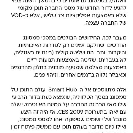
וואלה!). בסמסונג גם אומרים כי בהמשך השנה צפוי
להגיע לדור החדש של מסכי החברה תוכן מקומי
שלא באמצעות אפליקציות צד שלישי, אלא כ-VOD
של החברה עצמה.
מעבר לכך, החידושים הבולטים במסכי סמסונג
החדשים  שחלקם זמינים רק לסדרות האיכותיות
והיקרות יותר  הם שליטה קולית (בינתיים באנגלית,
לא בעברית), שליטה באמצעות תנועות ידיים
באמצעות מצלמה שמגיעה מובנית בחלק מהדגמים
וכאביזר נלווה בדגמים אחרים, וזיהוי פנים.
אלה מתווספים אל ה-Smart Hub  עולם התוכן של
סמסונג במסך הטלוויזיה, שנמצא כעת בדור הרביעי
שלו מאז הכריזה החברה על המיזם האינטרנטי שלה
עם יאהו בתערוכת CES 2009. אז היה זה היצע
מוגבל של יישומים שסיפקה יאהו למסכי סמסונג,
ואילו כיום מדובר בעולם תוכן עם ממשק פיתוח זמין