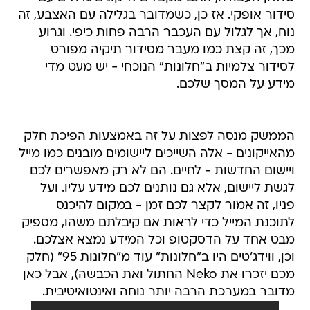
סידור אופקי. אז כן, כשמדובר בגלילה עם האצבע, זה
נוח, אך לגלול עם העכבר הרבה פחות כיפי. וגרוע
מכך, זה קצת כמו מעבר מסידור תיקיה מפורט
לסידור צלמיות ב"חלונות" הנוכחי - יש מעט מדי
מידע על המסך שלכם.
הממשק מנסה לפצות על זה באמצעות הפיכת חלק
מהאייקונים - אלה השייכים ליישומים מובנים כמו מייל
ויישום החדשות - לחיים. הם לא רק מאפשרים לכם
לגשת ליישום, אלא גם נותנים לכם מידע עליו. ועל
פניו, זה אמור לקצר לכם זמן - במקום להיכנס
לתוכנת המייל כדי לראות אם קיבלתם משהו, מספיק
מבט אחד על הדסקטופ וכל המידע נמצא אצלכם.
וכן, ווידג'טים היו ב"חלונות" עוד מ"חלונות 95" (חלק
מכם יזכרו את Neko החתול ואת הכבשה), אבל כאן
מדובר במערכת הרבה יותר נוחה ואינטואיטיבית.