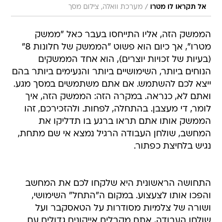
/
אל תקראו לו מטרו
מערכת וואלה, צילום מסך
הממשק הזה, אליו התייחסו בעבר כאל "ממשק
מטרו", אך כיום הוא פשוט "הממשק של חלונות 8"
(בעיות של זכויות יוצרים), הוא אחד הממשקים
הנוחים ביותר, השימושיים ביותר והנעימים ביותר בהם
ייצא לכם להשתמש. אם אתם משתמשים במסך מגע.
ואתם לא, כנראה. במקרה הזה: הממשק הזה, איך
לומר, די מעצבן. בהתחלה, לפחות. ולהזכירכם, זהו
הממשק אותו אתם תראו ברגע בו תדליקו את
המחשב, שולחן העבודה הרגיל נמצא אי שם מתחת,
נגיש בלחיצת כפתור.
התחושה הראשונית היא שלקחו לכם את המחשב
והפכו אותו לצעצוע. במקום ה"התחל" השימושי,
ושורה של צלמיות מסודרות על הטאסקבר ועל
שולחן העבודה, אתם מקבלים אייקונים גדולים עם