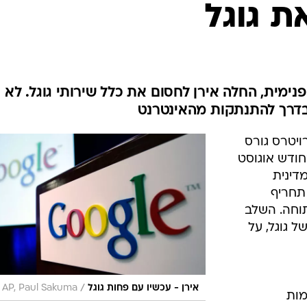
ת גוגל
מית, החלה אירן לחסום את כלל שירותי גוגל. לא
בדרך להתנתקות מהאינטרנט
ויטרס גורס
ודש אוגוסט
דינית
תחריף
וחה. השלב
 גוגל, על
/
אירן - עכשיו עם פחות גוגל
AP, Paul Sakuma
מות