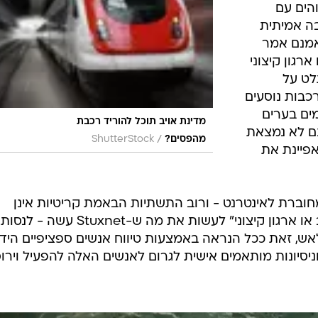
הים עם
בה אמיתית
אמנם אמר
ארגון קיצוני
לט על
רכבות נוסעים
מים בערים
מדינת אויב תוכל להוריד רכבת
ם לא נמצאת
/
מהפסים?
ShutterStock
אפיינת את
חוברת לאינטרנט - ורוב התשתיות הבאמת קריטיות אינן
מחוברות לרשת, יצטרכו "מדינת אויב או ארגון קיצוני" לעשות את מה ש-Stuxnet עשה - לנסות
אש, זאת ככל הנראה באמצעות טיווח אנשים ספציפיים הידו
ניסיונות מותאמים אישית לגרום לאנשים האלה להפעיל וירו