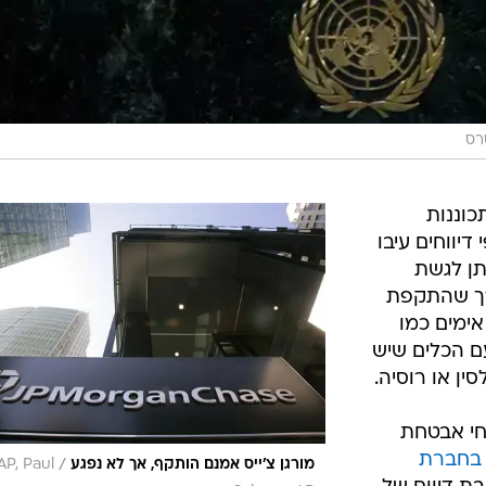
רס
כוננות
יווחים עיבו
ן לגשת
לכך שהתקפת
אימים כמו
ם הכלים שיש
סין או רוסיה.
מחי אבטחת
 בחברת
/
מורגן צ'ייס אמנם הותקף, אך לא נפגע
AP, Paul