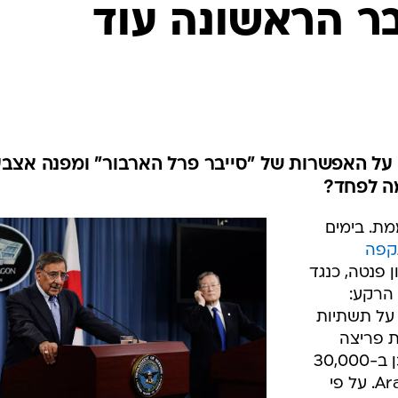
ר הראשונה עוד
על האפשרות של "סייבר פרל הארבור" ומפנה אצב
ה לפחד?
מת. בימים
קפה
 פנטה, כנגד
הרקע:
 על תשתיות
ת פריצה
לבנקים אמריקאיים ועד למחיקת תוכן ב-30,000
מחשבי חברת הנפט הסעודית Aramco. על פי