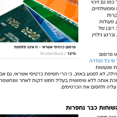
כמו גם זיהוי
ם וממשלתיים.
קרות
 פעולות
 רובן של
רגע גילויין
פרסום כרטיסי אשראי - זו אינה מלחמת
/
ו פרסום
סייבר
ShutterStock
 פי כל הגדרה
ות שנעשות
לה, לא לפגוע באויב. כי הרי חשיפת כרטיסי אשראי, גם אם 
פכת אותה ללא שימושית בעליל חמש דקות לאחר שנחשפה,
ליה ולחסום את הכרטיסים.
השוחות כבר נחפרות