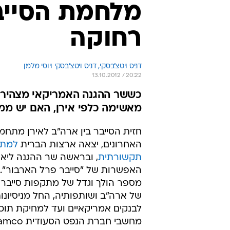
מלחמת הסייב
רחוקה
דניס ויטצ'בסקי, 
דניס ויטצ'בסקי ויוסי מלמן 
13.10.2012 / 20:22
כששר ההגנה האמריקאי מצהיר 
מאשימה כלפי אירן, האם יש ממ
חזית הסייבר בין ארה"ב לאירן מתחמ
האחרונים, יצאה ארצות הברית
למת
תקשורתית
, ובראשה שר ההגנה ליאון
האפשרות של "סייבר פרל הארבור". 
מספר הולך וגדל של מתקפות סייבר
של ארה"ב ושותפותיה, החל מניסיונו