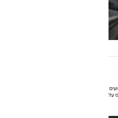
עים
ס על