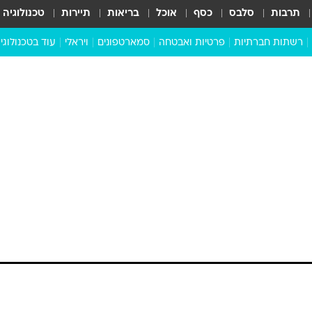
תרבות
סלבס
כסף
אוכל
בריאות
תיירות
טכנולוגיה
רשתות חברתיות
פרטיות ואבטחה
סמארטפונים
ויראלי
עוד בטכנולוגי
שבילכם
סוויפ אפ
ניידים
מדע
סייבר
סטארטאפים
טוק טק
כל הכתבות
דעות
כתבו לנו