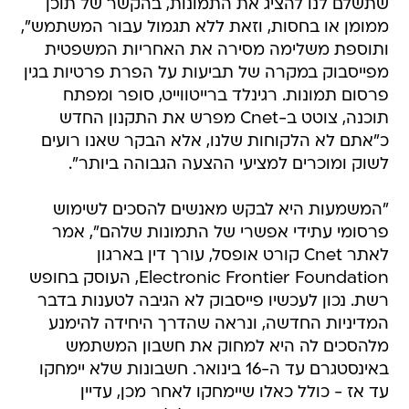
שתשלם לנו להציג את התמונות, בהקשר של תוכן
ממומן או בחסות, וזאת ללא תגמול עבור המשתמש",
ותוספת משלימה מסירה את האחריות המשפטית
מפייסבוק במקרה של תביעות על הפרת פרטיות בגין
פרסום תמונות. רגינלד ברייטווייט, סופר ומפתח
תוכנה, צוטט ב-Cnet מפרש את התקנון החדש
כ"אתם לא הלקוחות שלנו, אלא הבקר שאנו רועים
לשוק ומוכרים למציעי ההצעה הגבוהה ביותר".
"המשמעות היא לבקש מאנשים להסכים לשימוש
פרסומי עתידי אפשרי של התמונות שלהם", אמר
לאתר Cnet קורט אופסל, עורך דין בארגון
Electronic Frontier Foundation, העוסק בחופש
רשת. נכון לעכשיו פייסבוק לא הגיבה לטענות בדבר
המדיניות החדשה, ונראה שהדרך היחידה להימנע
מלהסכים לה היא למחוק את חשבון המשתמש
באינסטגרם עד ה-16 בינואר. חשבונות שלא יימחקו
עד אז - כולל כאלו שיימחקו לאחר מכן, עדיין