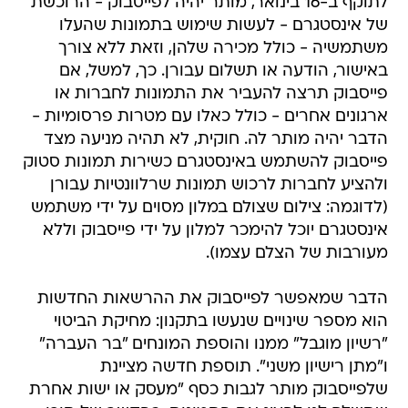
לתוקף ב-16 בינואר, מותר יהיה לפייסבוק - הרוכשת
של אינסטגרם - לעשות שימוש בתמונות שהעלו
משתמשיה - כולל מכירה שלהן, וזאת ללא צורך
באישור, הודעה או תשלום עבורן. כך, למשל, אם
פייסבוק תרצה להעביר את התמונות לחברות או
ארגונים אחרים - כולל כאלו עם מטרות פרסומיות -
הדבר יהיה מותר לה. חוקית, לא תהיה מניעה מצד
פייסבוק להשתמש באינסטגרם כשירות תמונות סטוק
ולהציע לחברות לרכוש תמונות שרלוונטיות עבורן
(לדוגמה: צילום שצולם במלון מסוים על ידי משתמש
אינסטגרם יוכל להימכר למלון על ידי פייסבוק וללא
מעורבות של הצלם עצמו).
הדבר שמאפשר לפייסבוק את ההרשאות החדשות
הוא מספר שינויים שנעשו בתקנון: מחיקת הביטוי
"רשיון מוגבל" ממנו והוספת המונחים "בר העברה"
ו"מתן רישיון משני". תוספת חדשה מציינת
שלפייסבוק מותר לגבות כסף "מעסק או ישות אחרת