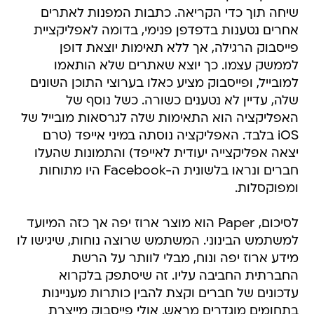
שיחה תוך כדי הקריאה. כתבות המפנות לאתרים
אחרים נטענות בדפדפן פנימי, בדומה לאפליקציית
פייסבוק הרגילה, אך ללא תאימות יוצאת דופן
לממשק עצמו. כך יוצא שאתרים שלא הותאמו
למובייל, ופייסבוק מציע כאלו בערוצי התוכן השונים
שלה, עדיין לא נטענים כשורה. כשל נוסף של
האפליקציה הוא התאימות שלה לגרסאות מובייל של
iOS בלבד. האפליקציה נוסתה במיני אייפד (טרם
יצאה אפליקצייה יעודית לאייפד) והתמונות שהעלו
חברים ונראו בלשונית ה-Facebook היו מתוחות
ומפוקסלות.
לסיכום, Paper הוא מוצר ארוז יפה אך כזה המיועד
למשתמש הבינוני. המשתמש שרוצה נוחות, שיגישו לו
מידע ארוז יפה ונוח, מבלי לוותר על הרשת
החברתית החביבה עליו. זה שיסתפק בלקרוא
עדכונים של חברים וקצת להבין כותרות מעניינות
בתחומים מוגדרים מראש. אולי פייסבוק מייצרת