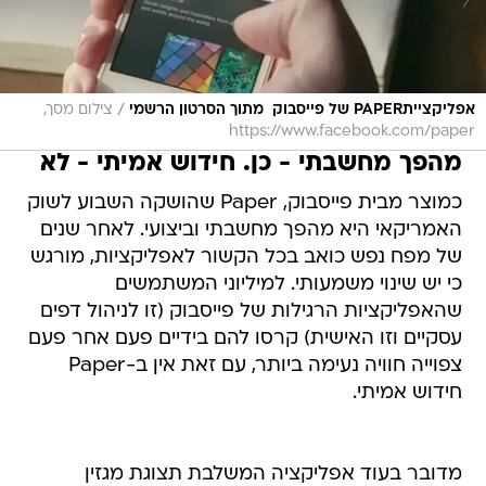
/
אפליקצייתPAPER של פייסבוק  מתוך הסרטון הרשמי
צילום מסך,
https://www.facebook.com/paper
מהפך מחשבתי - כן. חידוש אמיתי - לא
כמוצר מבית פייסבוק, Paper שהושקה השבוע לשוק
האמריקאי היא מהפך מחשבתי וביצועי. לאחר שנים
של מפח נפש כואב בכל הקשור לאפליקציות, מורגש
כי יש שינוי משמעותי. למיליוני המשתמשים
שהאפליקציות הרגילות של פייסבוק (זו לניהול דפים
עסקיים וזו האישית) קרסו להם בידיים פעם אחר פעם
צפוייה חוויה נעימה ביותר, עם זאת אין ב-Paper
חידוש אמיתי.
מדובר בעוד אפליקציה המשלבת תצוגת מגזין