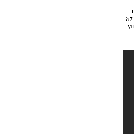
יץ
ת
 לא
וץ