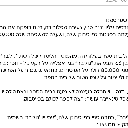
 מסך, פייסבוק
 שפרסמנו
ים עליו. דנה סניי, צעירה מפלורידה, בטח דופקת את ה
שלה בקיר על הסטטוס המצער שהעלתה בפזיזות לפייסבוק שלה, ושעלה למ
ניי, מנהל בית ספר בפלורידה, מהמוסד הלימודי של רשת "גוליבר" 
עבד ובו למדה דנה. בתגובה סניי, אז בן 66, תבע את "גוליבר" בגין אפלייה על רקע גיל - וזכה: בי