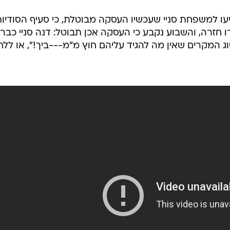
המשפט פסק שעל "גוליבר" לשלם לסניי 80,000 דולר על הפיטורים, בתנאי שישמור על הפרשה
ות ולשמור על שמו הטוב של בית הספר.
 ודנה - שסבלה בעצמה לא מעט בבית הספר ורצתה להשוו
טינאייג'ר עושה: רצה לספר לכולם בפייסבוק.
יבר'", כתבה סניי בפייסבוק שלה, "עכשיו 'גוליבר' רשמית
קיץ. תמצצו!"
עו למשפחת סניי שעכשיו העסקה מבוטלת, כי סעיף הסודיו
רו חזרה, והשבוע נקבע כי העסקה אכן תבוטל: דנה סניי כבר
ג המקרים שאין מה להגיד עליהם חוץ מ"מ---ביך!", או ללח