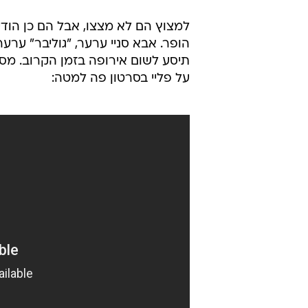
כולה בסוד, כדי למנוע תביעות נוספ
האב המאושר בישר לבתו על הזכייה,
בנקמה המתוקה שלה - עשתה מה שכל 
"אבא ואימא סניי זכו בתביעה נגד 'גול
משלמים על החופשה שלי באירופה ה
למצוץ הם לא מצצו, אבל הם כן הודי
הופר. אבא סניי ערער, "גוליבר" ערע
תיסע לשום אירופה בזמן הקרוב. מסו
על פליי בסרטון פה למטה: