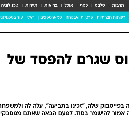
תרבות
סלבס
כסף
אוכל
בריאות
תיירות
טכנולוגיה
רשתות חברתיות
פרטיות ואבטחה
סמארטפונים
ויראלי
עוד בטכנולוגי
שבילכם
סוויפ אפ
ניידים
מדע
סייבר
סטארטאפים
טוק טק
כל הכתבות
דעות
כתבו לנו
וס שגרם להפסד של