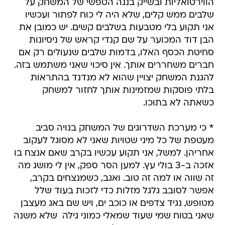
הווירטואליות ובשייק בננה הטפשי של המשחק על
שלבים ממש קלים, שלא היה לי כוח לפתור ועכשיו
אני תקוע בלי מטבעות בשלבים קשים. יש כמובן את
הבן דוד המכוער על שם קנדי קראש של ניסיונות
סחיטת הכסף האלו, בדמות שלבים שנעולים רק אם
חברים משחררים אותך. אין סיכוי שאני משתמש בזה.
להגנת המשחק יצויין שהוא לא מנדנד בהתראות
בלתי פוסקות שמזמינות אותך לחזור למשחק
כשאתה לא בתוכו.
* כי מערכת השדרוגים של המשחק בנויה סביב
מעטפת של כל מיני שטויות שאני לא מסוגל לעקוב
אחריהן. למשל, אני תקוע עכשיו בקרב שאם אנצח בו
אזכה ב-3 בולי עץ. למען הסר ספק, אין לי מושג מה
זה שווה או למה זה טוב. ואגב, כשמנצחים בקרב,
אפשר לסובב גלגל מזלות כדי לזכות בעוד שלל
מטופש, נגיד צדפים או כוכב ים, ויש שם באג מעצבן
שאני בטוח שמי שעוד שמאלי כמוני גילה  שלא משנה