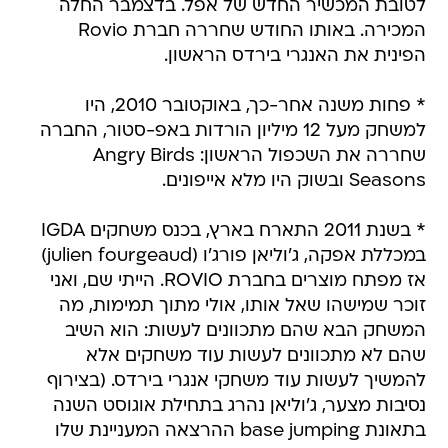
לטובת המכשיר החדש של אפל. בדצמבר החלה
המכירה. באותו החודש שחררה חברת Rovio
הפינית את האנגרי בירדס הראשון.
* פחות משנה אחר-כך, באוקטובר 2010, היו
למשחק מעל 12 מיליון הורדות באפ-סטור, החברה
שחררה את השכפול הראשון: Angry Birds
Seasons ובשוק היו מלא אייפונים.
* בשנת 2011 התארח בארץ, בכנס משחקים IGDA
במכללת אפקה, ג'וליאן פורג'ו (julien fourgeaud)
אז מפתח מוצרים בחברת ROVIO. הייתי שם, ואני
זוכר שמישהו שאל אותו, אולי מתוך תמימות, מה
המשחק הבא שהם מתכוונים לעשות: הוא השיב
שהם לא מתכוונים לעשות עוד משחקים אלא
להמשיך לעשות עוד משחקי אנגרי בירדס. (בצירוף
נסיבות מצער, ג'וליאן נהרג בתחילת אוגוסט השנה
בתאונת base jumping ההרצאה המעניינת שלו