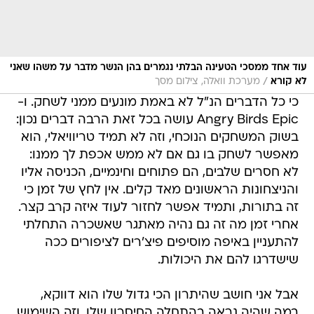
עוד אחד ממסכי הטעינה הבלתי נגמרים בהן הנשר מדבר על משהו שאני
/
לא קורא
מערכת וואלה, צילום מסך
כי כל הדברים הנ"ל לא באמת מונעים ממני לשחק. ו-
Angry Birds Epic עושה בכל זאת הרבה דברים נכון:
בשוק המשחקים הנוכחי, וזה לא תמיד טריוויאלי, הוא
מאפשר לשחק בו גם אם לא ממש אכפת לך ממנו:
לא חסרים שלבים, הם פתוחים וחינמיים, הכניסה אליו
והניצחונות הראשונים מאד קלים. אין לחץ של זמן כי
זה בתורות, ותמיד אפשר לחזור לעוד איזה קרב קצר.
אחרי זמן מה זה גם נהיה מאתגר שאשכרה התחלתי
להתעניין באיפה מוסיפים פיצ'רים לציפורים ככה
שישדרגו להם את היכולות.
אבל אני חושב שהיתרון הכי גדול שלו הוא דווקא,
במה שהיה נראה בהתחלה החיסרון שלו, וזה השימוש