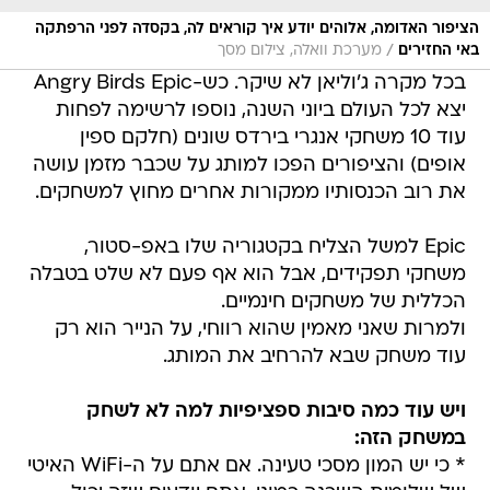
הציפור האדומה, אלוהים יודע איך קוראים לה, בקסדה לפני הרפתקה
/
באי החזירים
מערכת וואלה, צילום מסך
בכל מקרה ג'וליאן לא שיקר. כש-Angry Birds Epic
יצא לכל העולם ביוני השנה, נוספו לרשימה לפחות
עוד 10 משחקי אנגרי בירדס שונים (חלקם ספין
אופים) והציפורים הפכו למותג על שכבר מזמן עושה
את רוב הכנסותיו ממקורות אחרים מחוץ למשחקים.
Epic למשל הצליח בקטגוריה שלו באפ-סטור,
משחקי תפקידים, אבל הוא אף פעם לא שלט בטבלה
הכללית של משחקים חינמיים.
ולמרות שאני מאמין שהוא רווחי, על הנייר הוא רק
עוד משחק שבא להרחיב את המותג.
ויש עוד כמה סיבות ספציפיות למה לא לשחק
במשחק הזה:
* כי יש המון מסכי טעינה. אם אתם על ה-WiFi האיטי