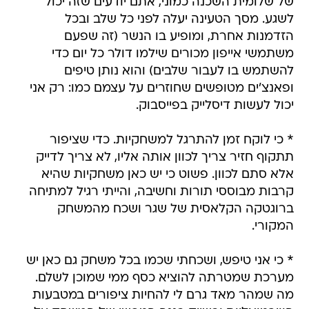
של שלומית השכנה כמוני, אתם יודעים שזה יכול
לשגע. מסך הטעינה יעלה לפני כל שלב ובכל
הזדמנות אחרת, ומופיע בו הנשר (זה שפעם
משתמשי אייפון מכורים שילמו דולר כל יום כדי
להשתמש בו לעבור שלבים) והוא נותן טיפים
ופאנצ'ים מטופשים שחוזרים על עצמם כמו: רק אני
יכול לעשות דיסלייק בפייסבוק.
* כי לוקח זמן להתרגל למשחקיות. כדי שציפור
תתקוף חזיר צריך לכוון אותה אליו, לא צריך לדייק
אלא סתם לכוון. פשוט כי יש כאן משחקיות שהיא
קרבות מבוססי תורות וחשיבה, והייתי רגיל למתיחה
ברוגטקה הקלאסית של שגר ושכח מהמשחק
המקורי.
* כי אני טיפש, ושכחתי שכמו בכל משחק גם כאן יש
מערכת שמטרתה להוציא כסף ממי שמוכן לשלם.
מה שמהר מאד גרם לי להחיות ציפורים במטבעות