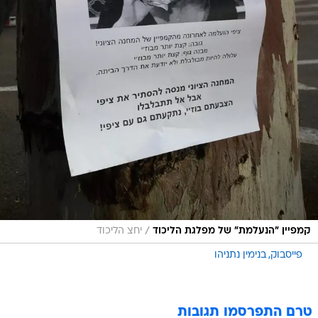
/
קמפיין "הנעלמת" של מפלגת הליכוד
יחצ הליכוד
פייסבוק
בנימין נתניהו
טרם התפרסמו תגובות