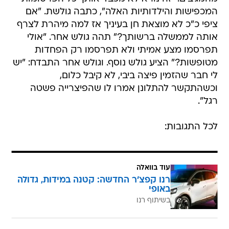
המכפישות והילדותיות האלה", כתבה גולשת. "אם
ציפי כ"כ לא מוצאת חן בעיניך אז למה מיהרת לצרף
אותה לממשלה ברשותך?" תהה גולש אחר. "אולי
תפרסמו מצע אמיתי ולא תפרסמו רק הפחדות
מטופשות?" הציע גולש נוסף. וגולש אחר התבדח: "יש
לי חבר שהזמין פיצה ביבי, לא קיבל כלום,
וכשהתקשר להתלונן אמרו לו שהפיצרייה פשטה
רגל".
לכל התגובות:
עוד בוואלה
רנו קפצ'ר החדשה: קטנה במידות, גדולה
באופי
בשיתוף רנו