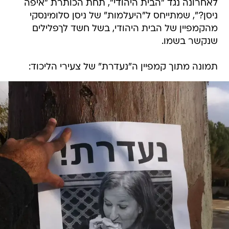
לאחרונה נגד "הבית היהודי", תחת הכותרת "איפה
ניסן?", שמתייחס ל"היעלמות" של ניסן סלומינסקי
מהקמפיין של הבית היהודי, בשל חשד לךפלילים
שנקשר בשמו.
תמונה מתוך קמפיין ה"נעדרת" של צעירי הליכוד: