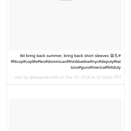
#tbt bring back summer, bring back short sleeves 😫💪
#fitcop#coplife#leo#dominican#thinblueline#nyc#deputy#tat
toos#guns#merica#fit4duty
A photo posted by @keepnitone00 on
Mar 19, 2015 at 12:32pm PDT