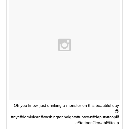
Oh you know, just drinking a monster on this beautiful day
😎
#nyc#dominican#washingtonheights#uptown#deputy#coplif
e#tattoos#leo#tbl#fitcop