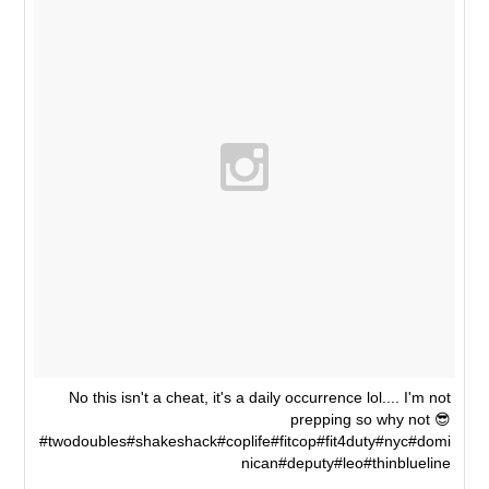
No this isn't a cheat, it's a daily occurrence lol.... I'm not
prepping so why not 😎
#twodoubles#shakeshack#coplife#fitcop#fit4duty#nyc#domi
nican#deputy#leo#thinblueline