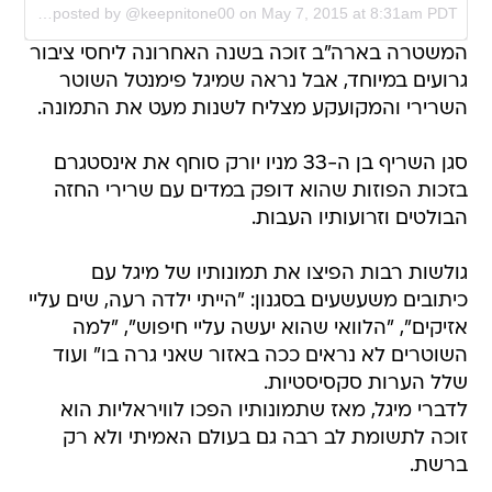
A photo posted by @keepnitone00 on
May 7, 2015 at 8:31am PDT
המשטרה בארה"ב זוכה בשנה האחרונה ליחסי ציבור
גרועים במיוחד, אבל נראה שמיגל פימנטל השוטר
השרירי והמקועקע מצליח לשנות מעט את התמונה.
סגן השריף בן ה-33 מניו יורק סוחף את אינסטגרם
בזכות הפוזות שהוא דופק במדים עם שרירי החזה
הבולטים וזרועותיו העבות.
גולשות רבות הפיצו את תמונותיו של מיגל עם
כיתובים משעשעים בסגנון: "הייתי ילדה רעה, שים עליי
אזיקים", "הלוואי שהוא יעשה עליי חיפוש", "למה
השוטרים לא נראים ככה באזור שאני גרה בו" ועוד
שלל הערות סקסיסטיות.
לדברי מיגל, מאז שתמונותיו הפכו לוויראליות הוא
זוכה לתשומת לב רבה גם בעולם האמיתי ולא רק
ברשת.