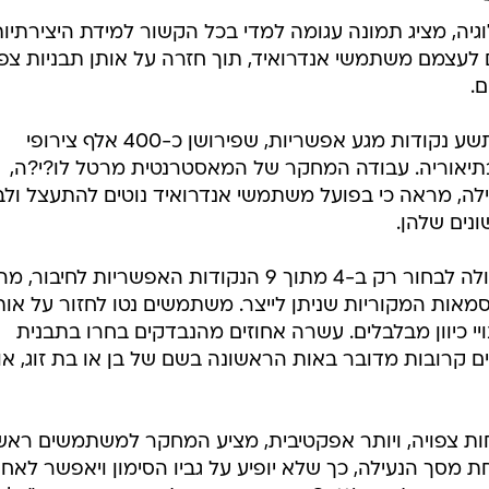
גיה, מציג תמונה עגומה למדי בכל הקשור למידת היצירתיו
 לעצמם משתמשי אנדרואיד, תוך חזרה על אותן תבניות צפוי
.
מסכי נעילה יכולים להכין בין ארבע לתשע נקודות מגע אפשריות, שפירושן כ-400 אלף צירופי
תיאוריה. עבודה המחקר של המאסטרנטית מרטל לו?י?ה,
ניות מסכי נעילה, מראה כי בפועל משתמשי אנדרואיד נוטים להתעצל ול
ונים שלהן.