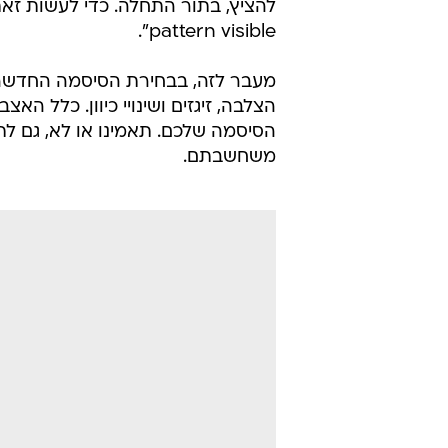
שכבר מקטין דרמטית את כמות הסיסמ
תבניות מכיוונים שונים, ולהימנע משי
המייצרת אות באלפבת האנגלי, לעתים
אחד הילדים.
כדי לייצר תבנית מסך נעילה קצת פ
לבטל את אפשרות התצוגה של פתיחת 
pattern visible".
מעבר לזה, בבחירת הסיסמה החדשה 
הצלבה, זיגזים ושינויי כיוון. כלל 
הסיסמה שלכם. תאמינו או לא, גם לת
משחשבתם.