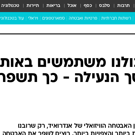
תרבות
סלבס
כסף
אוכל
בריאות
תיירות
טכנולוגיה
רשתות חברתיות
פרטיות ואבטחה
סמארטפונים
ויראלי
עוד בטכנולוגי
שבילכם
סוויפ אפ
ניידים
מדע
סייבר
סטארטאפים
טוק טק
כל הכתבות
דעות
כתבו לנו
כולנו משתמשים באותן