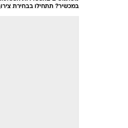
התבניות במסך
האבטחה
בן סויסה
24.8.2015 / 3:03
400 אלף אפשרויות מציע מנגנ
משתמשים באפשרויות הפשוטות ב
במכשיר? תתחילו בבחירת צירו