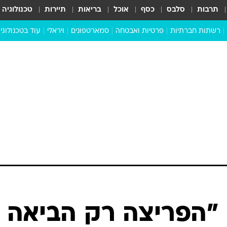
תרבות
סלבס
כסף
אוכל
בריאות
תיירות
טכנולוגיה
רשתות חברתיות
פרטיות ואבטחה
סמארטפונים
ויראלי
עוד בטכנולוגי
שבילכם
סוויפ אפ
ניידים
מדע
סייבר
סטארטאפים
טוק טק
כל הכתבות
דעות
כתבו לנו
 "הפריצה רק הביאה