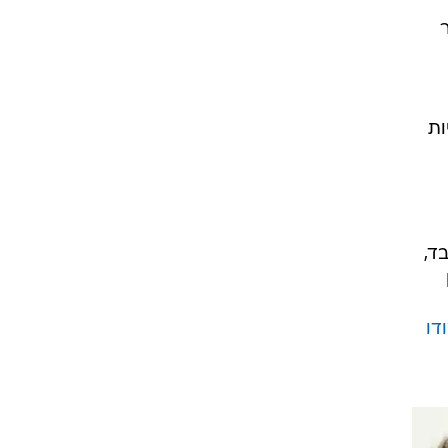
ות
ד,
דו