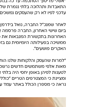
"אשלי מדיסון" הסתכמה עד כה בנזק
התאבדות ותהלוכה בלתי נגמרת של
עדכני לפיו לא רק שהעסקים נמשכים 
לאחר שמנכ"ל החברה, נואל בידרמן,
ביום שישי האחרון, החברה פרסמה את
האחרונות בתקשורת המנבאות את מות
ממשיכה בפעילותה היומיומית גם בז
האקרים פושעים".
"למרות שהעסק והלקוחות שלנו הותק
מאות אלפי משתמשים חדשים נרשמו 
לטענות לפיהן באופן יחסי היה בלתי
ומציינת כי המצטרפים הטריים "כוללים 87,596 נשים", כאשר לפי הערכות ובדיקו
נראה כי מספרן הכולל באתר עמד על כ-12,000 לכל ה