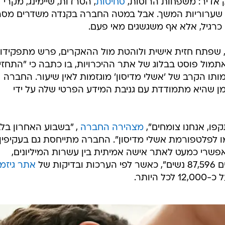
 אדיר: משפחות הרוסות,
סחיטות
, הטרדות, שיימינג, מקרי
 שערוריות המשך. אבל במטה החברה בקנדה משדרים מסר
כרגיל, אלא אף משגשגים מאי פעם.
 שפתח חזית אישית ולוהטת מול ההאקרים, פרש מתפקידו
מול פוסט בבלוג של אתר ההיכרויות, בו כתבה כי "התחזי
ו הקרב של 'אשלי מדיסון' מוגזמות לאין שיעור. החברה
מן שהיא מתמודדת עם גניבת המידע הפרטי שלה על ידי
פו, אנחנו צומחים",
מצהירה החברה
, "בשבוע האחרון בלב
לפלטפורמת אשלי מדיסון". החברה מתייחסת גם בעקיפין
 אפשרי כמעט לאתר אישה אמיתית בין עשרות המיליונים,
ת של
אתר גיזמו
יותר.