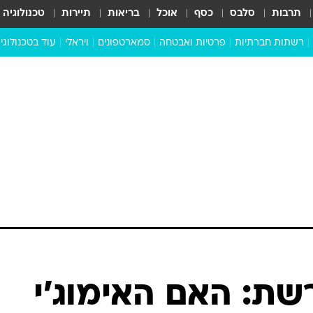
תרבות
סלבס
כסף
אוכל
בריאות
תיירות
טכנולוגיה
רשתות חברתיות
פרטיות ואבטחה
סמארטפונים
ויראלי
עוד בטכנולוגי
שבילכם
סוויפ אפ
ניידים
מדע
סייבר
סטארטאפים
טוק טק
כל הכתבות
דעות
כתבו לנו
שת: האם האימוג'י