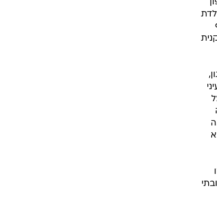
ון
לדת
נית
,
ני
ל
ה
ה
א
ו
בתי