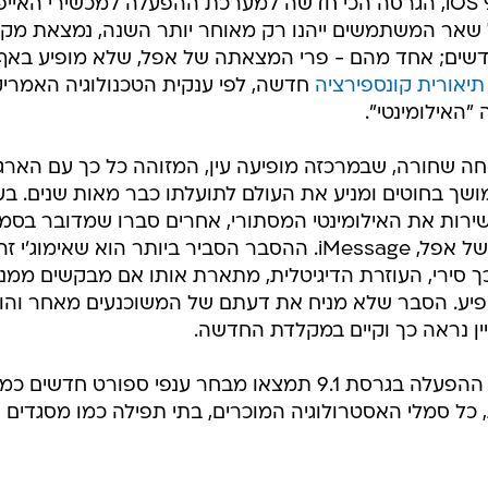
של אפל זכו להוריד למכשירם את iOS 9.1, הגרסה הכי חדשה למערכת ההפעלה למכשירי האייפ
כל שאר המשתמשים ייהנו רק מאוחר יותר השנה, נמצאת מק
 חדשים; אחד מהם - פרי המצאתה של אפל, שלא מופיע באף
תיאורית קונספירציה
חדשה, לפי ענקית הטכנולוגיה האמריק
"האילומינטי".
חה שחורה, שבמרכזה מופיעה עין, המזוהה כל כך עם הארגון
ושך בחוטים ומניע את העולם לתועלתו כבר מאות שנים. בעי
 ישירות את האילומינטי המסתורי, אחרים סברו שמדובר בסמ
שנועד לייצג את אפליקציית השיחות של אפל, iMessage. ההסבר הסביר ביותר הוא שאימוג'י ז
 כך סירי, העוזרת הדיגיטלית, מתארת אותו אם מבקשים ממנ
יע. הסבר שלא מניח את דעתם של המשוכנעים מאחר והו
ין נראה כך וקיים במקלדת החדשה.
בין שלל הסמלים שיתווספו למערכת ההפעלה בגרסת 9.1 תמצאו מבחר ענפי ספורט חדשים כמ
 כל סמלי האסטרולוגיה המוכרים, בתי תפילה כמו מסגדים ו