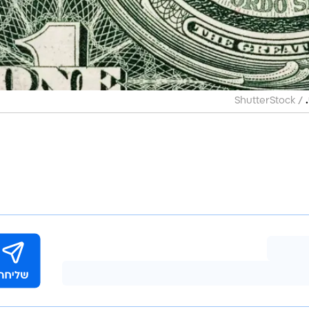
/
ShutterStock