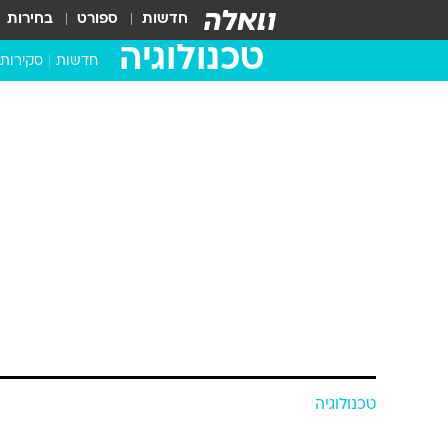
חדשות
ספורט
בחירות
טכנולוגיה
חדשות
סקירות
בדקנו ב
מחשבים 
טכנולוגיה
כמו גוגל סטרי
הסטארט-אפ ה
הרבה זמן
בן סויסה
23.10.2015 / 3:57
כמה פעמים בדקתם דירה ברשת,
כשנכנסתם בדלת? שירות ישראלי 