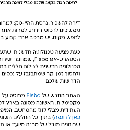
הדרישות שלכם.
האתר החדש של
Fisbo
מבוסס על או
מקסימלית, ראשונה מסוגה בארץ לטע
העתידית מבלי לזוז מהמחשב. המיפ
כאן לדוגמה
) בתוך כל החללים השוני
שבוחנים מודל של מבנה מיועד או תכנ
הסיור ויש לחץ של זמן, כך ניתן לק
עוד כולל שירות המיפוי נתונים סטט
ההיסטוריות באזור ופירוט של תחנות א
הנמצאות בסביבת הנכס. במידה ותמצא
הווירטואלי, שירות נוסף שהאתר מצי
סריקה תלת ממדית
טרם התפרסמו תגובות