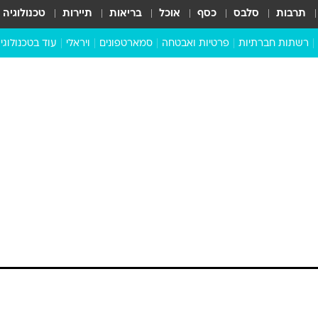
תרבות
סלבס
כסף
אוכל
בריאות
תיירות
טכנולוגיה
רשתות חברתיות
פרטיות ואבטחה
סמארטפונים
ויראלי
עוד בטכנולוגי
שבילכם
סוויפ אפ
ניידים
מדע
סייבר
סטארטאפים
ט ויו - רק לדירות:
טוק טק
ישראלי שיחסוך לכם
כל הכתבות
דעות
כתבו לנו
 עברתם על התמונות שפורסמו והתאכזבתם לחלוטי
חדש יאפשר לכם לערוך סיורים וירטואליים בדירות