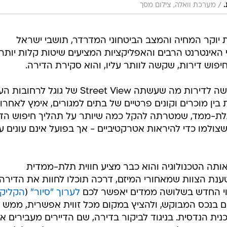
תה הטכנולוגיה והוא כבר מציע חווית תלת-ממדית
נת הצוות שמאחורי המיזם, דרכה תוכלו לחוות את הדירה
וי החדש בשלושה ממדים יאפשר לכם
לערוך "סיור"
(
הקליקו
ם בנכס המבוקש, ולהציץ במקום מכל זווית אפשרית, ממש כ
ית הנדסית. בניגוד לביקור בדירה, שם הדיירים מעבירים א
חת את הזמן ולהתמקד באזורים שאחר כך תרצו לשאול לגביה
יסטיים על השכונה שבה ממוקם הנכס, רישום העסקאות
וטובוס, מוסדות השכלה ויתר שירותים ונקודות עניין,
ו דירה או בית שתרצו לראות גם פיזית לאחר הסיור
ע הוא תיאום ביקור בדירה בעזרת הצ'ט באתר.