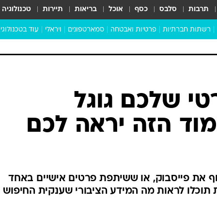
תרבות
סלבס
כסף
אוכל
בריאות
תיירות
טכנולוגיה
רשתות חברתיות
פרטיות ואבטחה
סמארטפונים
ויראלי
עוד בטכנולוגי
שבילכם
סוויפ אפ
ניידים
מדע
סייבר
סטארטאפים
טוק טק
כל הכתבות
דעות
כתבו לנו
טי שלכם גוגל