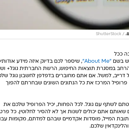
/
.
ShutterStock
ה ככל
דש בשם
"About Me"
, שיספר לכם בדיוק איזה מידע אודותי