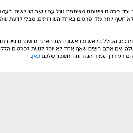
רחב במסגרת תוצאות החיפוש, הרשת החברתית גוגל+ וש
גל דרייב, למשל. אם אתם מחוברים בדפדפן לחשבון גוגל שלכ
ן פרופיל המרכז את כל הנתונים השונים שבחרתם להפוך
תם לשתף עם גוגל. לכל הפחות, יכיל הפרופיל שלכם את
שאותם אתם יכולים לשנות אך לא להסיר לחלוטין. כל פרט
כתובת המייל, מוסדות אקדמיים שבהם למדתם, מקומות עבו
והלינקדאין שלכם.
ש כי About Me מציג אך ורק פרטים שאותם משתפת גוגל עם שאר הגולשים. העמו
 לא חשף יותר מדי פרטים באחד השירותים, מבלי לדעת שהו
דותיכם, הכולל בראש ובראשונה את האתרים שבהם ביקרתם
לה. אם אתם רוצים שאף אחד לא יוכל לגשת לפרטים הללו 
 המידע דרך עמוד הגדרות החשבון שלכם
כאן
.