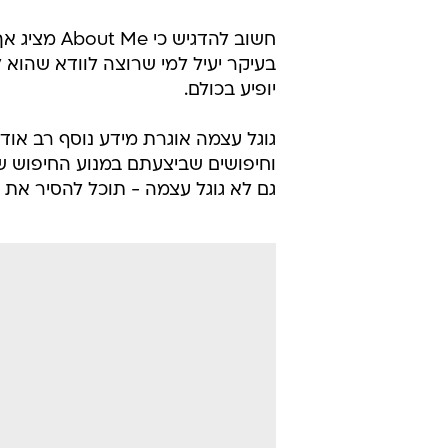
משתפת ענקית החיפוש עם הציבור ה
הכלים השיתופיים כמו גוגל דוקס וגו
פשוט הקליקו על הלינק ותגיעו למעי
לציבוריים.
מה בדיוק תראו שם? תלוי כמה החלט
שמכם ותאריך הלידה שלכם - פרטים 
אחר נתון לעריכה והסתרה, ביניהם 
וקישורים לעמודי הפייסבוק, הטוויטר 
חשוב להדגי
בעיקר יעיל למי שרוצה לוודא שהוא
יופיע בכולם.
גוגל עצמה אוגרת מידע נוסף רב או
וחיפושים שביצעתם במנוע החיפוש ש
גם לא גוגל עצמה - תוכל להסיר את