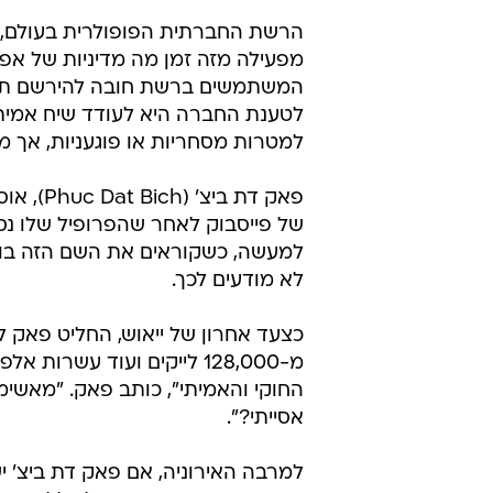
הרשת החברתית הפופולרית בעולם, פ
מפעילה מזה זמן מה מדיניות של אפס 
המשתמשים ברשת חובה להירשם תחת 
לטענת החברה היא לעודד שיח אמיתי
למטרות מסחריות או פוגעניות, אך מ
פאק דת ביצ' (Phuc Dat Bich), אוסטרלי ממוצא וייטנאמי,
של פייסבוק לאחר שהפרופיל שלו נסג
למעשה, כשקוראים את השם הזה בויי
לא מודעים לכך.
כצעד אחרון של ייאוש, החליט פאק 
מ-128,000 לייקים ועוד עש
החוקי והאמיתי", כותב פאק. "מאשימ
אסייתי?".
למרבה האירוניה, אם פאק דת ביצ' 