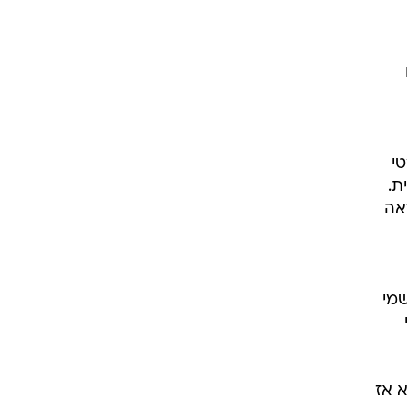
י
ת.
אה
שמי
 אז