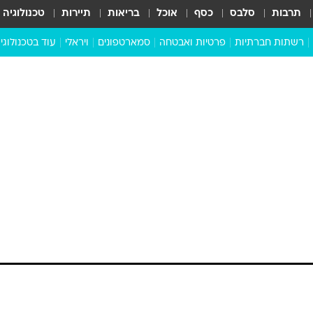
תרבות
סלבס
כסף
אוכל
בריאות
תיירות
טכנולוגיה
רשתות חברתיות
פרטיות ואבטחה
סמארטפונים
ויראלי
עוד בטכנולוגי
שבילכם
סוויפ אפ
ניידים
מדע
סייבר
סטארטאפים
טוק טק
כל הכתבות
דעות
כתבו לנו