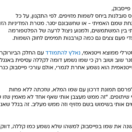
ייסבוק,
סובלנות ביחס לשמות מזויפים. לפי התקנון, על כל
שמם האמיתי - או שחשבונם יסגר. מטרת המדיניות הזו
 בין המשתמשים, ולמנוע ניצול לרעה של הפלטפורמה
די פעם צצים גם כמה קורבנות תמימים לחוק השמות.
נאלץ להתמודד
עם החלק הביורוקרט
ר שוב ושוב רק כי שמו נשמע דומה לקללה עסיסית באנגלי
טנאמית הוא נשמע אחרת לגמרי, אולם עורכי פייסבוק כנר
לפרסם תמונת דרכון עם שמו המלא, שזכתה ללא פחות
רות אלפי שיתופים. "זה ממש מעצבן אותי שאף אחד לא מאמין שזו 
ים אותי בשימוש בשם מזויף וזה ממש מעליב. זה בגלל שאני
ישנה את שמו בפייסבוק למשהו שלא נשמע כמו קללה, דווקא