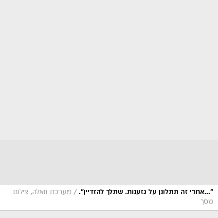
/
"...אחרי זה תתלונן על גזענות. שתלך להזדיין".
מערכת וואלה, צילום
מסך