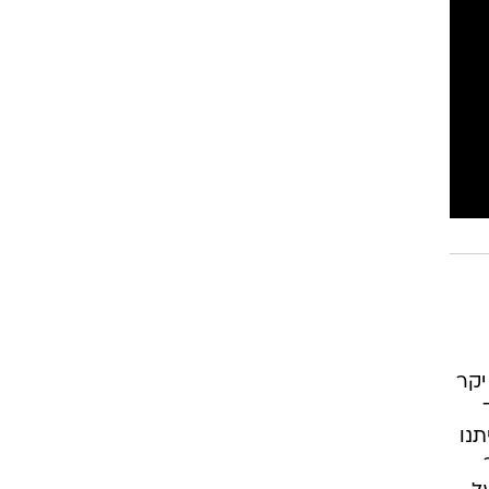
יקר
תנו
ר