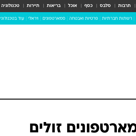
תרבות
סלבס
כסף
אוכל
בריאות
תיירות
טכנולוגיה
רשתות חברתיות
פרטיות ואבטחה
סמארטפונים
ויראלי
עוד בטכנולוגי
שבילכם
סוויפ אפ
ניידים
מדע
סייבר
סטארטאפים
טוק טק
כל הכתבות
דעות
כתבו לנו
ם: 6 סמארטפונים זולים