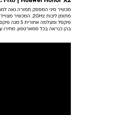
Huawei Honor X2 | מחיר: 604 שקלים
בהן כנראה בכל סמארטפון. מחירו עומד על 604 שקלים בלבד בה