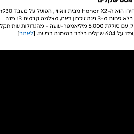
מכשיר סיני המספק תמורה נאה למחירו הוא ה-Honor X2
מתומן ליבות 2GHz. המכשיר מצוייד בלא פחות מ-3 גיגה זיכרון ראם, מצלמה קדמית 13 מגה
פיקסל ומצלמה אחורית 5 מגה פיקסל, עם סוללת 5,000 מיליאמפר-שעה - מהגדולות שתיתקל
זמנה ברשת. [
לאתר
]