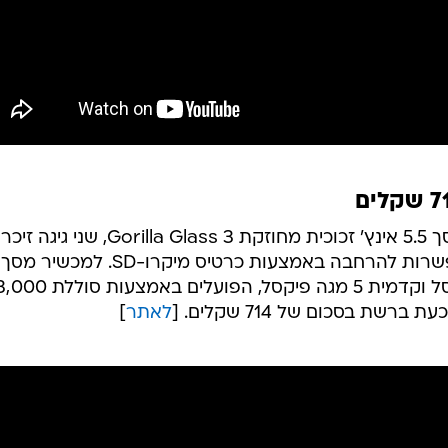
Zenfone 2, הטרי יחסית, מצויד במסך 5.5 אינץ' זכוכית מחוזקת Gorilla Glass 3, שני גיגה 
ראם ואחסון פנימי של 16 גיגה עם אפשרות להרחבה באמצעות כרטיס מיקרו-SD. למכשיר מסך
איכותי, מצלמה אחורית 13 מגה פיקסל וקדמית 5 מגה פיקסל, הפועלים באמצעות סולל
ת בסכום של 714 שקלים. [
לאתר
]