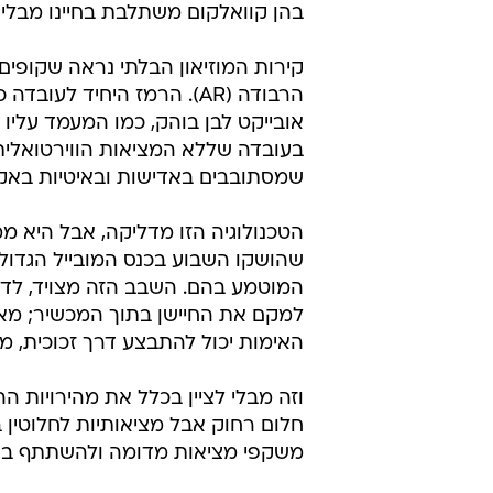
בהן קוואלקום משתלבת בחיינו מבלי ש
קירות המוזיאון הבלתי נראה שקופי
הרבודה (AR). הרמז היחיד ל
אובייקט לבן בוהק, כמו המעמד עלי
בעובדה שללא המציאות הווירטואלית 
שמסתובבים באדישות ובאיטיות באקוור
הטכנולוגיה הזו מדליקה, אבל היא 
המוטמע בהם. השבב הזה מצויד, לדו
למקם את החיישן בתוך המכשיר; מאח
האימות יכול להתבצע דרך זכוכית, מ
וזה מבלי לציין בכלל את מהירויות ה
חלום רחוק אבל מציאותיות לחלוטין
משקפי מציאות מדומה ולהשתתף בפגי