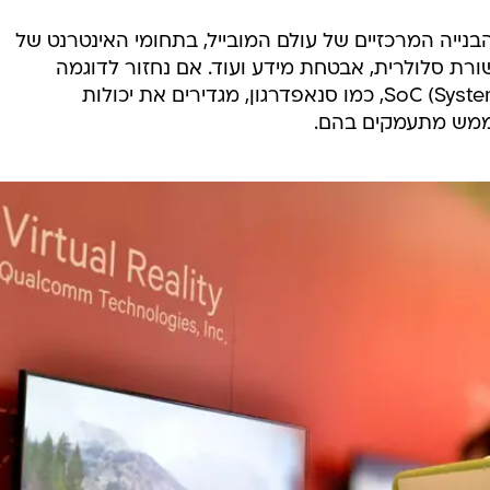
נייה המרכזיים של עולם המובייל, בתחומי האינטרנט של
IoT), קישוריות, Wi-Fi, תקשורת סלולרית, אבטחת מידע ועוד. אם נחזור לדוגמה
מההתחלה, מעבדי ה-SoC (System on a Chip), כמו סנאפדרגון, מגדירים את יכולות
 ממש מתעמקים בהם.