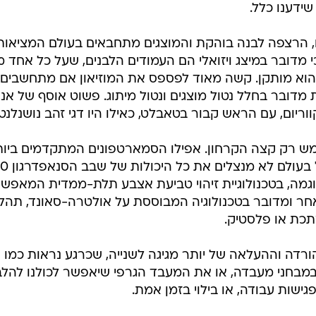
ידענו כלל.
ם, הרצפה לבנה בוהקת והמוצגים מתחבאים בעולם המציאות
עובדה כי מדובר במיצג ויזואלי הם העמודים הלבנים, שעל כל אחד 
ו הוא מותקן. קשה מאוד לפספס את המוזיאון אם מתחשבים
מדובר בחלל נטול מוצגים ונטול מיתוג. פשוט אוסף של אנ
יום, עם הראש קבור בטאבלט, כאילו היו דגי זהב נושנלנטי
ממש רק קצה הקרחון. אפילו הסמארטפונים המתקדמים ביו
שהושקו השבוע בכנס המובייל הגדו
גמה, בטכנולוגיית זיהוי טביעת אצבע תלת-ממדית המאפש
ר ומדובר בטכנולוגיה המבוססת על אולטרה-סאונד, תהלי
תכת או פלסטיק.
הורדה וההעלאה של יותר מגיגה לשנייה, שכרגע נראות כמו
 במבחני מעבדה, או את המעבד הגרפי שיאפשר לכולנו להלב
שות עבודה, או בילוי בזמן אמת.