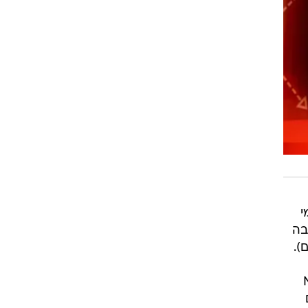
י
בה
).
 המובייל MWC