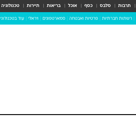
תרבות
סלבס
כסף
אוכל
בריאות
תיירות
טכנולוגיה
רשתות חברתיות
פרטיות ואבטחה
סמארטפונים
ויראלי
עוד בטכנולוגי
שבילכם
סוויפ אפ
ניידים
מדע
סייבר
סטארטאפים
טוק טק
כל הכתבות
דעות
כתבו לנו