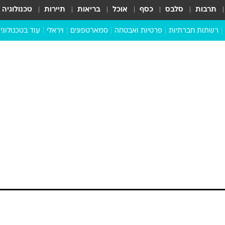
תרבות
סלבס
כסף
אוכל
בריאות
תיירות
טכנולוגיה
רשתות חברתיות
פרטיות ואבטחה
סמארטפונים
ויראלי
עוד בטכנולוגי
שבילכם
סוויפ אפ
ניידים
מדע
סייבר
סטארטאפים
טוק טק
כל הכתבות
דעות
כתבו לנו