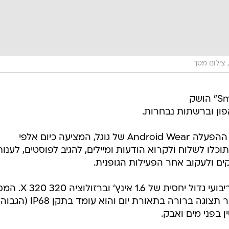
 צילום מסך
השעון החכם של סוני "SmartWatch 3" הושק
פון וברשתות נבחרות.
SmartWatch 3 מבוסס על מערכת ההפעלה Android Wear של גוגל, המציעה כיום אלפי
לו לשלוח ולקרוא הודעות ומיילים, להגיב לפוסטים, לענות
ם ולעקוב אחר הפעילות הגופנית.
במרכזו של השעון החכם מסך LCD ריבועי גדול יחסית של 1.6 אינץ' וב
כולל מנגנון Transflective, המאפשר תצוגה ברורה בתאורת יום והוא עומד בתקן IP68 (הגבוה
 בפני מים ואבק.