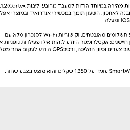
פעולת השעון והמעבר בין האפליקציות מהירה במיוחד הודות למעבד מר
גה זיכרון RAM ו-4 גיגה מובנה לאחסון. השעון תומך במכשירי אנדרואיד ובמוצרי אפ
ב-SmartWatch 3 רכיבNFC לביצוע תשלומים מאובטחים, וקישוריות Wi-Fi לסנכרון מלא עם
חיישנים: אקסלרומטר היודע לזהות אילו פעילויות גופניות 
עושים, חיישני תאורה, ג'ירוסקופ לחישוב צעדים וכיוון ההליכה, ורכיבGPS היודע לעקוב אח