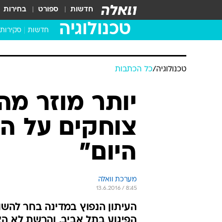
חדשות
ספורט
בחירות
טכנולוגיה
חדשות
סקירות
בדקנו ב
מחשבים 
טכנולוגיה
/
כל הכתבות
יותר מוזר מהד
צוחקים על ה
היום"
מערכת וואלה
13.6.2016 / 8:45
העיתון הנפוץ במדינה בחר להש
הפיגוע בתל אביב, והרשת לא ה