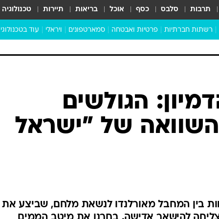
תרבות
סלבס
כסף
אוכל
בריאות
תיירות
טכנולוגיה
רשתות חברתיות
פרטיות ואבטחה
סמארטפונים
ויראלי
עוד בטכנולוגי
שבילכם
סוויפ אפ
ניידים
מדע
סייבר
סטארטאפים
מיון: הגולשים
טוק טק
השוואה של "ישראל
כל הכתבות
דעות
כתבו לנו
וות בין המחבל מאורלנדו לנשאת מלחם, שביצע את
צליחה להישאר אדישה. בחרנו את מיטב הממים