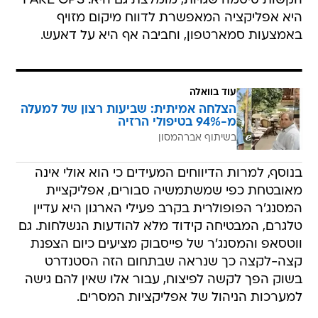
הקשות סיסמה שגויות, מומלצת גם היא. FAKE GPS
היא אפליקציה המאפשרת לדווח מיקום מזויף
באמצעות סמארטפון, וחביבה אף היא על דאעש.
עוד בוואלה
הצלחה אמיתית: שביעות רצון של למעלה
מ-94% בטיפולי הרזיה
בשיתוף אברהמסון
בנוסף, למרות הדיווחים המעידים כי הוא אולי אינה
מאובטחת כפי שמשתמשיה סבורים, אפליקציית
המסנג'ר הפופולרית בקרב פעילי הארגון היא עדיין
טלגרם, המבטיחה קידוד מלא להודעות הנשלחות. גם
ווטסאפ והמסנג'ר של פייסבוק מציעים כיום הצפנת
קצה-לקצה כך שנראה שבתחום הזה הסטנדרט
בשוק הפך לקשה לפיצוח, עבור אלו שאין להם גישה
למערכות הניהול של אפליקציות המסרים.