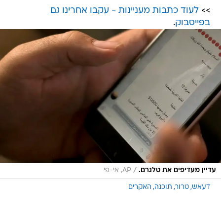
>>
לעוד כתבות מעניינות - עקבו אחרינו גם
בפייסבוק
.
/
עדיין מעדיפים את טלגרם.
AP, אי-פי
דעאש
טרור
תוכנה
האקרים