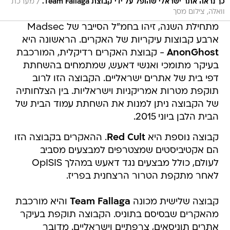
/
כך נראה אתר ישראלי שהופל על ידי קבוצת Team Fallaga.
מערכת
וואלה, צילום מסך
מתחילת השנה, זיהו בחמ"ל הסייבר של Madsec
ארבע קבוצות עיקריות של האקרים. הראשונה היא
AnonGhost
- קבוצת האקרים רדיקלית, המורכבת
בעיקר מתומכי ואנשי דאעש, שמתמחים בהשחתת
דפי בית של אתרים ישראליים. הקבוצה הזו לרוב
תוקפת מטרות אמריקניות וישראליות. בין הצלחותיה
של הקבוצה ניתן למנות את השחתת עמוד הבית של
הבית הלבן ביוני 2015.
קבוצה נוספת היא
Red Cult
. ההאקרים בקבוצה הזו
הם אקטיביסטים שמצטרפים למבצעים מסביב
לעולם, כולל מבצעים נגד דאעש במהלך OpISIS
לאחר מתקפת הטרור הרצחנית בפריז.
קבוצה שלישית מכונה
Team Fallaga
והיא מורכבת
מהאקרים שבסיסם בתוניס. הקבוצה תוקפת בעיקר
אתרים תוניסאים, צרפתיים וישראליים. מדובר