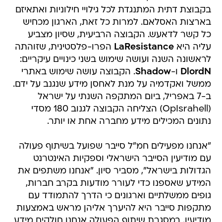
בקבוצת דתית המתנגדת לכל גילויי חילוניות ואתאיזם
בארצות האסלאם. למרות כל זאת, הארגון מכחיש
כל קשר לדאעש. הקבוצה הרביעית, שסיון מצביע
עליה היא
LaResistance
הפרו-פלסטינית, שזוהתה
לראשונה השנה ועושה שימוש בשני כינויים עיקריים:
DlordN
ו-
Shadow
. הקבוצה עושה שימוש באתרי
ממשל ואקדמיה על מנת לאחסן מידע שנגנב על ידם.
ב-7 באפריל, ביום המתקפה השנתי על ישראל
(OpIsrahell) הצליחה הקבוצה לגנוב 180 מסדי
נתונים המכילים מידע מחברה אחת או יותר.
"אנחנו מפעילים חמ"ל סייבר שפועל בשיתוף פעולה
עם מודיעין הסייבר הישראלי וספקיות האינטרנט
הגדולות בישראל", מסביר סיון. "אנחנו משתפים את
המידע שאספנו כדי לעורר מודעות בקרב חברות,
גופים ממשלתיים וארגונים כי הדרך להתמודד עם
מתקפות סייבר היא להיערך אליהן מראש באמצעות
מודיעין. במסגרת שיתוף הפעולה אנחנו חולקים מידע