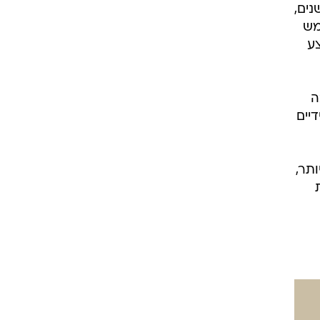
נים,
מש
צע
ה
יים
תר,