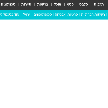
תרבות
סלבס
כסף
אוכל
בריאות
תיירות
טכנולוגיה
רשתות חברתיות
פרטיות ואבטחה
סמארטפונים
ויראלי
עוד בטכנולוגי
שבילכם
סוויפ אפ
ניידים
מדע
סייבר
סטארטאפים
טוק טק
כל הכתבות
דעות
כתבו לנו