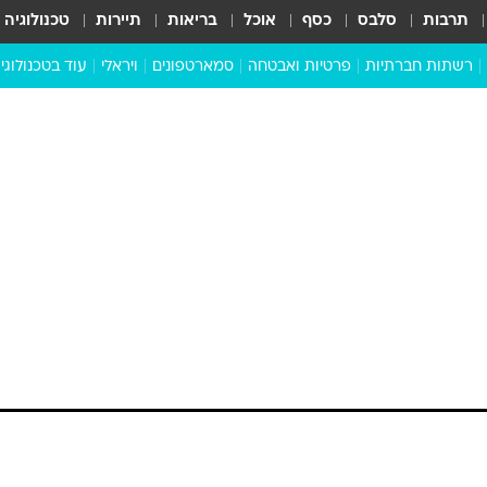
תרבות
סלבס
כסף
אוכל
בריאות
תיירות
טכנולוגיה
רשתות חברתיות
פרטיות ואבטחה
סמארטפונים
ויראלי
עוד בטכנולוגי
שבילכם
סוויפ אפ
ניידים
מדע
סייבר
סטארטאפים
טוק טק
כל הכתבות
דעות
כתבו לנו