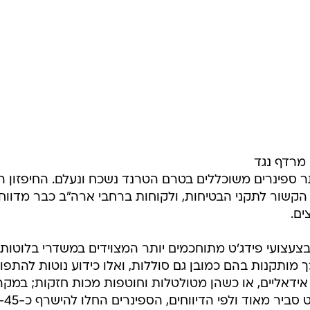
 מרדף נגד
ותר ספינרים משוכללים בטרם הטרנד נשכח ונעלם. החיפזון ה
ל הקשור לתקני הבטיחות, ולקוחות ברחבי ארה"ב כבר מדווח
ים.
עצועי פידג'ט מתוחכמים יותר המצוידים במשדרי בלוטות'
כך מותקנות בהם כמובן גם סוללות, ואלו כידוע נוטות להתפו
דאליים, או כשהן מטולטלות וחוטפות מכות חזקות; במקר
של צעצוע כמו ספינר מדובר בתסריט סביר מאוד ול