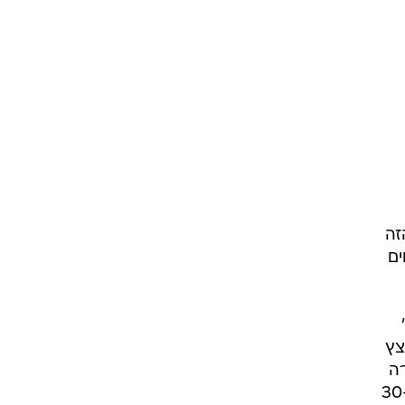
זה
ים
צץ
ה
פי הדיווחים, הספינרים החלו להישרף כ-30-45