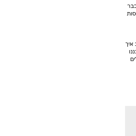
ם כבר
סות
איך
נו
פעלים