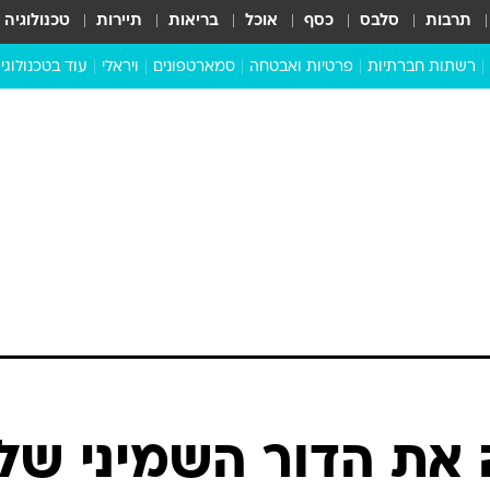
תרבות
סלבס
כסף
אוכל
בריאות
תיירות
טכנולוגיה
רשתות חברתיות
פרטיות ואבטחה
סמארטפונים
ויראלי
עוד בטכנולוגי
שבילכם
סוויפ אפ
ניידים
מדע
סייבר
סטארטאפים
טוק טק
כל הכתבות
דעות
כתבו לנו
 את הדור השמיני של