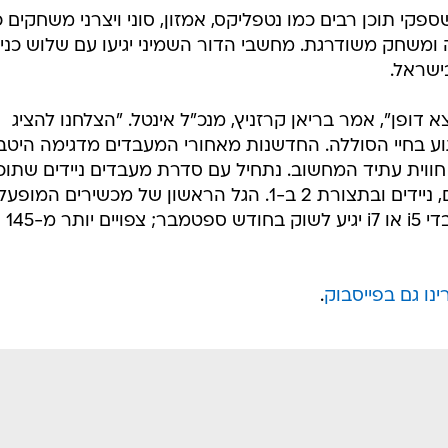
טל שמה דגש על גרפיקת UHD, שספקי תוכן רבים כמו נטפליקס, אמזון, סוני ויצרני משחקי
ה ומשחק משודרגת. מחשבי הדור השמיני יגיעו עם שלוש כני
א דופן", אמר בריאן קרזניץ, מנכ"ל אינטל. "הצלחנו להציג
וע בחיי הסוללה. החדשנות מאחורי המעבדים מדגימה היטב 
חווית עתיד המחשוב. נתחיל עם סדרת מעבדים ניידים שתוכנ
במיוחד למחשבי פרימיום דקים וקלים, ניידים ובתצורת 2 ב-1. הגל הראשון של מכשירים המו
בדור השמיני של Intel Core עם מעבדי i5 או i7 יגיע לשוק בחודש ספטמבר; צפויים יותר מ-145
נו גם בפייסבוק
.