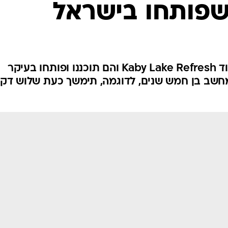
המעבדים מיוצרים תחת שם הקוד Kaby Lake Refresh והם תוכננו ופותחו בעיקר
דה של 45 דקות במחשב בן חמש שנים, לדוגמה, תימשך כעת שלוש דק