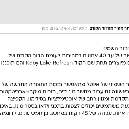
/
מערכת וואלה, צילום מסך
דור השמיני
של מעבדי Intel Core, המציעים שיפור של עד 40 אחוזים במהירות לעומת הדור הקודם של
המעבדים, שיצא לפני שנה. המעבדים מיוצרים תחת שם הקוד Kaby Lake Refresh והם תוכננו
ור השמיני של אינטל מתאפשר בזכות התצורה החדשה של
Quad Cor), בפעם הראשונה גם עבור מחשבים ניידים, בזכות מיקרו-ארכיטקטור
תקדמת ומגוון רחב של אופטימיזציות בסיליקון. הקפיצה
עת משתמשים יכולים לצפות בתכני וידאו בסטרימינג, באיכו
4K UHD, במשך עד 10 שעות בטעינה אחת. עבודה של 45 דקות במחשב בן חמש שנים, לדוגמה