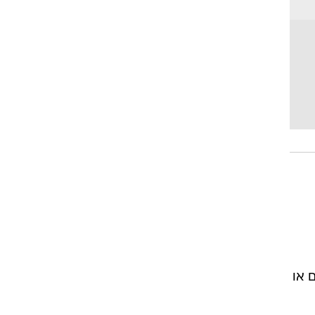
ההשתקה ל-30 יום נוספים או