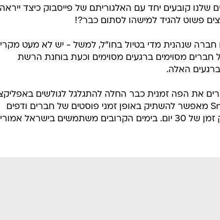
לנו קובעים יחד עם האלגוריתם של פייסבוק כיצד ייראה
וצים פשוט להגיד למישהו לסתום כבר?!
ברה שנהנית מדי בטיול בחו"ל, למשל - יש לא מעט מקרי
ל חברים מסוימים ברגעים מסוימים וכעת בוחנת הרשת
ברגעים האלה.
רים את הפה זמנית כבר החלה להתגלגל לגולשים באפליקצ
ובאתר ברחבי העולם. הפיצ'ר Snooze מאפשר להשתיק באופן זמני פוסטים של חברים ודפים
עסקיים, ולהחרים אותם מהפיד לפרק זמן של 30 יום. בימים הקרובים משתמשים בישראל אמור