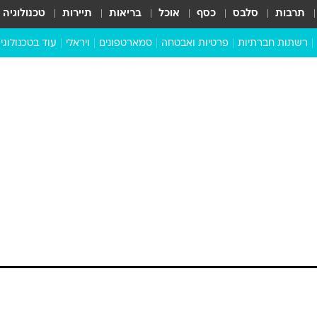
תרבות
סלבס
כסף
אוכל
בריאות
תיירות
טכנולוגיה
רשתות חברתיות
פרטיות ואבטחה
סמארטפונים
ויראלי
עוד בטכנולוגי
שבילכם
סוויפ אפ
ניידים
מדע
סייבר
סטארטאפים
טוק טק
כל הכתבות
דעות
כתבו לנו