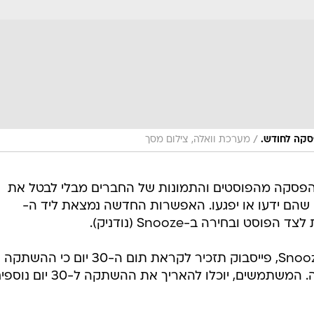
/
מערכת וואלה, צילום מסך
קה מהפוסטים והתמונות של החברים מבלי לבטל את
שהם ידעו או יפגעו. האפשרות החדשה נמצאת ליד ה-
למשתמשים שבחרו באפשרות ה-Snooze, פייסבוק תזכיר לקראת תום ה-30 יום כי ההשתקה
עומדת להיגמר ותציע תקופת הארכה. המשתמשים, יוכלו להאריך את 