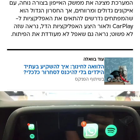
המערכת מציגה את ממשק האייפון בצורה נוחה, עם
אייקונים גדולים ומרווחים, אך החסרון הגדול הוא
שהמפתחים נדרשים להתאים את האפליקציות ל-
CarPlay ולאור היצע האפליקציות הדל, נראה שזה
לא פשוט; נראה גם שאפל לא מעודדת את הפיתוח.
עוד בוואלה
הלוואה לחינוך: איך להשקיע בעתיד
הילדים בלי להיכנס לסחרור כלכלי?
בשיתוף הפניקס